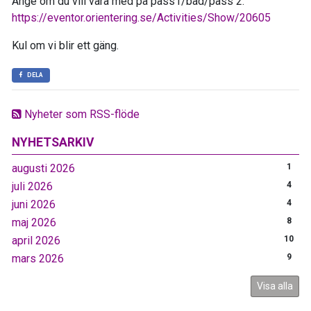
Ange om du vill vara med på pass1/bad/pass 2.
https://eventor.orientering.se/Activities/Show/20605
Kul om vi blir ett gäng.
DELA
Nyheter som RSS-flöde
NYHETSARKIV
augusti 2026
1
juli 2026
4
juni 2026
4
maj 2026
8
april 2026
10
mars 2026
9
Visa alla