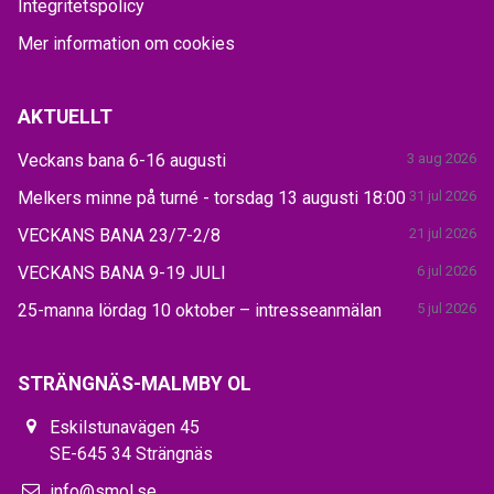
Integritetspolicy
Mer information om cookies
AKTUELLT
Veckans bana 6-16 augusti
3 aug 2026
Melkers minne på turné - torsdag 13 augusti 18:00
31 jul 2026
VECKANS BANA 23/7-2/8
21 jul 2026
VECKANS BANA 9-19 JULI
6 jul 2026
25-manna lördag 10 oktober – intresseanmälan
5 jul 2026
STRÄNGNÄS-MALMBY OL
Eskilstunavägen 45
SE-645 34 Strängnäs
info@smol.se