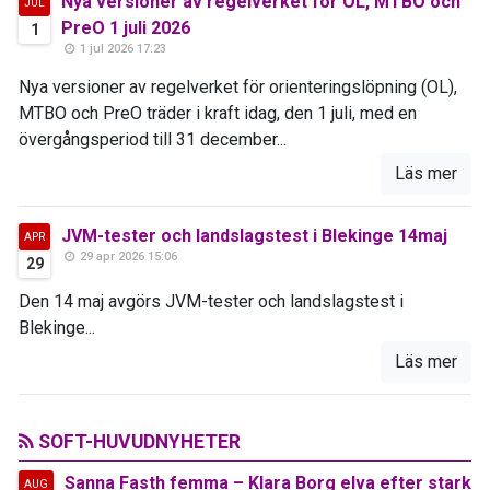
Nya versioner av regelverket för OL, MTBO och
JUL
PreO 1 juli 2026
1
1 jul 2026 17:23
Nya versioner av regelverket för orienteringslöpning (OL),
MTBO och PreO träder i kraft idag, den 1 juli, med en
övergångsperiod till 31 december...
Läs mer
JVM-tester och landslagstest i Blekinge 14maj
APR
29 apr 2026 15:06
29
Den 14 maj avgörs JVM-tester och landslagstest i
Blekinge...
Läs mer
SOFT-HUVUDNYHETER
Sanna Fasth femma – Klara Borg elva efter stark
AUG