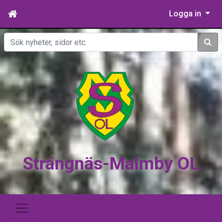
Logga in
Sök
Strängnäs-Malmby OL