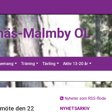
näs-Malmby OL
gemang
Träning
Tävling
Aktiv 13-20 år
Nyheter som RSS-flöde
emöte den 22
NYHETSARKIV