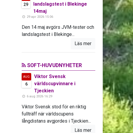
landslagstest i Blekinge
29
14maj
29 apr 2026 15:06
Den 14 maj avgörs JVM-tester och
landslagstest i Blekinge...
Läs mer
SOFT-HUVUDNYHETER
Viktor Svensk
AUG
världscupvinnare i
6
Tjeckien
6 aug 2026 16:29
Viktor Svensk stod för en riktig
fullträff när världscupens
långdistans avgjordes i Tjeckien...
Läs mer