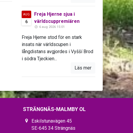
Freja Hjerne sjua i
AUG
världscuppremiären
6
6 aug 2026 15:01
Freja Hjerne stod för en stark
insats när världscupen i
långdistans avgjordes i Vyšší Brod
i södra Tjeckien...
Läs mer
STRÄNGNÄS-MALMBY OL
Eskilstunavägen 45
SE-645 34 Strängnäs