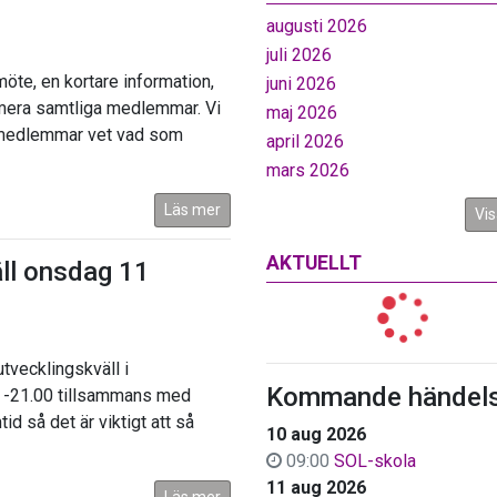
augusti 2026
juli 2026
öte, en kortare information,
juni 2026
formera samtliga medlemmar. Vi
maj 2026
ni medlemmar vet vad som
april 2026
mars 2026
Läs mer
Vis
AKTUELLT
ll onsdag 11
tvecklingskväll i
Kommande händels
 -21.00 tillsammans med
id så det är viktigt att så
10 aug 2026
09:00
SOL-skola
11 aug 2026
Läs mer