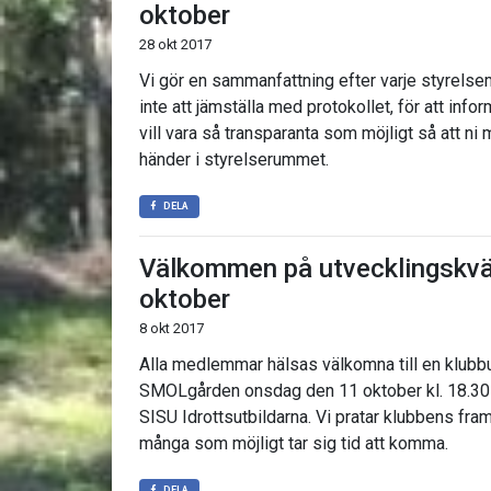
oktober
28 okt 2017
Vi gör en sammanfattning efter varje styrelsem
inte att jämställa med protokollet, för att in
vill vara så transparanta som möjligt så att 
händer i styrelserummet.
DELA
Välkommen på utvecklingskvä
oktober
8 okt 2017
Alla medlemmar hälsas välkomna till en klubbu
SMOLgården onsdag den 11 oktober kl. 18.30
SISU Idrottsutbildarna. Vi pratar klubbens framt
många som möjligt tar sig tid att komma.
DELA