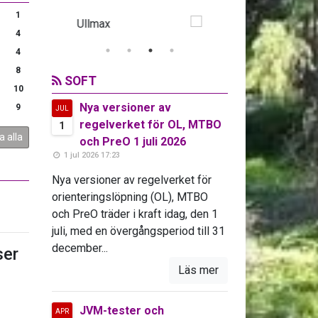
1
4
4
8
SOFT
10
Nya versioner av
9
JUL
regelverket för OL, MTBO
1
a alla
och PreO 1 juli 2026
1 jul 2026 17:23
Nya versioner av regelverket för
orienteringslöpning (OL), MTBO
och PreO träder i kraft idag, den 1
juli, med en övergångsperiod till 31
december...
er
Läs mer
JVM-tester och
APR