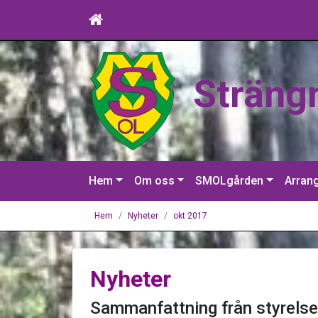
Sträng
Hem
Om oss
SMOLgården
Arran
Hem
Nyheter
okt 2017
Nyheter
Sammanfattning från styrels