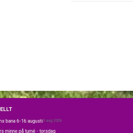
ELLT
ns bana 6-16 augusti
3 aug 2026
s minne på turné - torsdag