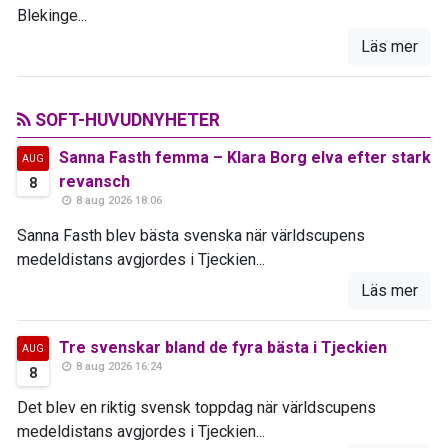
Blekinge...
Läs mer
SOFT-HUVUDNYHETER
Sanna Fasth femma – Klara Borg elva efter stark
AUG
revansch
8
8 aug 2026 18:06
Sanna Fasth blev bästa svenska när världscupens
medeldistans avgjordes i Tjeckien...
Läs mer
Tre svenskar bland de fyra bästa i Tjeckien
AUG
8 aug 2026 16:24
8
Det blev en riktig svensk toppdag när världscupens
medeldistans avgjordes i Tjeckien...