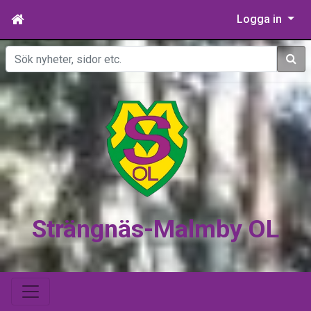
Logga in
Sök
Strängnäs-Malmby OL