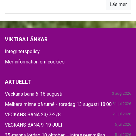
Läs mer
VIKTIGA LÄNKAR
Integritetspolicy
Mer information om cookies
AKTUELLT
Veckans bana 6-16 augusti
3 aug 2026
Melkers minne på turné - torsdag 13 augusti 18:00
31 jul 2026
VECKANS BANA 23/7-2/8
21 jul 2026
VECKANS BANA 9-19 JULI
6 jul 2026
25-manna lördag 10 oktober – intresseanmälan
5 jul 2026