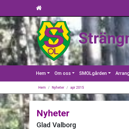
Sträng
Hem
Om oss
SMOLgården
Arran
Hem
Nyheter
apr 2015
Nyheter
Glad Valborg