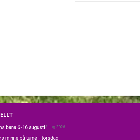
ELLT
ns bana 6-16 augusti
3 aug 2026
s minne på turné - torsdag