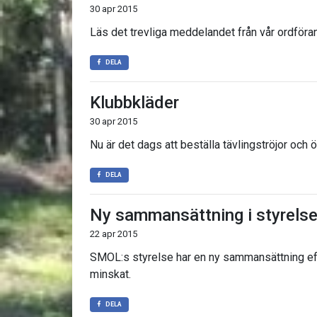
30 apr 2015
Läs det trevliga meddelandet från vår ordför
DELA
Klubbkläder
30 apr 2015
Nu är det dags att beställa tävlingströjor och
DELA
Ny sammansättning i styrels
22 apr 2015
SMOL:s styrelse har en ny sammansättning 
minskat.
DELA