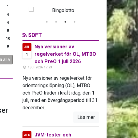
1
4
4
8
SOFT
10
Nya versioner av
9
JUL
regelverket för OL, MTBO
1
a alla
och PreO 1 juli 2026
1 jul 2026 17:23
Nya versioner av regelverket för
orienteringslöpning (OL), MTBO
och PreO träder i kraft idag, den 1
juli, med en övergångsperiod till 31
december...
er
Läs mer
JVM-tester och
APR