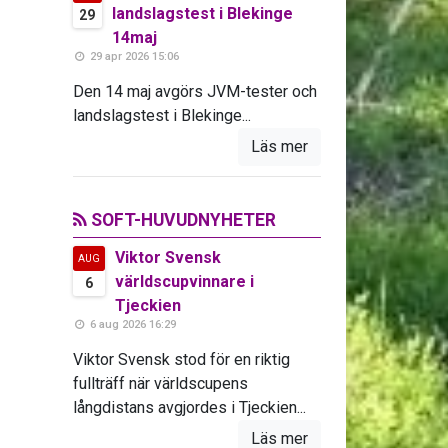
landslagstest i Blekinge
29
14maj
29 apr 2026 15:06
Den 14 maj avgörs JVM-tester och
landslagstest i Blekinge...
Läs mer
SOFT-HUVUDNYHETER
Viktor Svensk
AUG
världscupvinnare i
6
Tjeckien
6 aug 2026 16:29
Viktor Svensk stod för en riktig
fullträff när världscupens
långdistans avgjordes i Tjeckien...
Läs mer