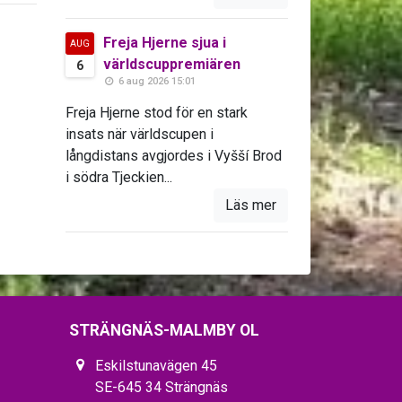
Freja Hjerne sjua i
AUG
världscuppremiären
6
6 aug 2026 15:01
Freja Hjerne stod för en stark
insats när världscupen i
långdistans avgjordes i Vyšší Brod
i södra Tjeckien...
Läs mer
STRÄNGNÄS-MALMBY OL
Eskilstunavägen 45
SE-645 34 Strängnäs