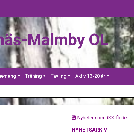
näs-Malmby OL
gemang
Träning
Tävling
Aktiv 13-20 år
Nyheter som RSS-flöde
NYHETSARKIV