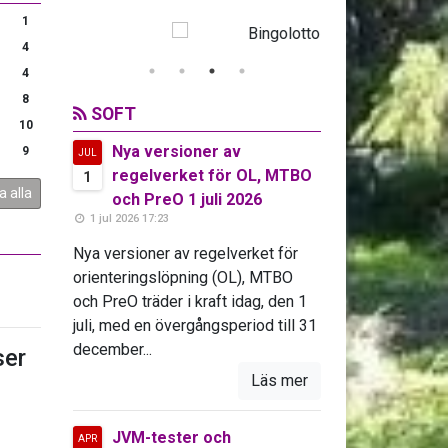
1
4
4
8
SOFT
10
Nya versioner av
9
JUL
regelverket för OL, MTBO
1
a alla
och PreO 1 juli 2026
1 jul 2026 17:23
Nya versioner av regelverket för
orienteringslöpning (OL), MTBO
och PreO träder i kraft idag, den 1
juli, med en övergångsperiod till 31
december...
er
Läs mer
JVM-tester och
APR