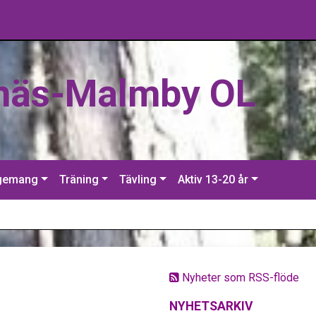
näs-Malmby OL
gemang
Träning
Tävling
Aktiv 13-20 år
Nyheter som RSS-flöde
NYHETSARKIV