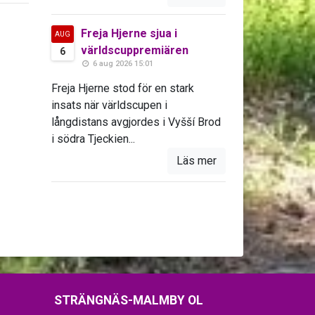
Freja Hjerne sjua i
AUG
världscuppremiären
6
6 aug 2026 15:01
Freja Hjerne stod för en stark
insats när världscupen i
långdistans avgjordes i Vyšší Brod
i södra Tjeckien...
Läs mer
STRÄNGNÄS-MALMBY OL