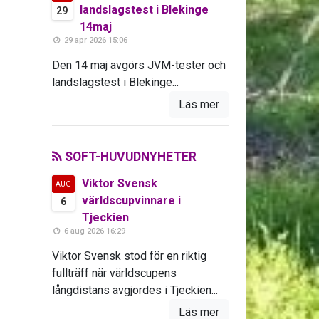
landslagstest i Blekinge
29
14maj
29 apr 2026 15:06
Den 14 maj avgörs JVM-tester och
landslagstest i Blekinge...
Läs mer
SOFT-HUVUDNYHETER
Viktor Svensk
AUG
världscupvinnare i
6
Tjeckien
6 aug 2026 16:29
Viktor Svensk stod för en riktig
fullträff när världscupens
långdistans avgjordes i Tjeckien...
Läs mer