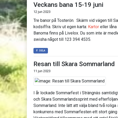
Veckans bana 15-19 juni
12 jun 2023
Tre banor på Tosterön. Skärm vid vägen till 
kodsiffra. Skriv ut egen karta:
Kartor
eller låna
Banorna finns på Livelox. Du som inte är me
swisha något till 123 394 4535.
DELA
Resan till Skara Sommarland
11 jun 2023
I år lockade Sommarfest i Strängnäs samtidigt
och Skara Sommarlandssprint med efterfölja
Sommarland. Inte lätt att välja bland två roliga
konkurrens med Sommarfesten ett stort gäng 