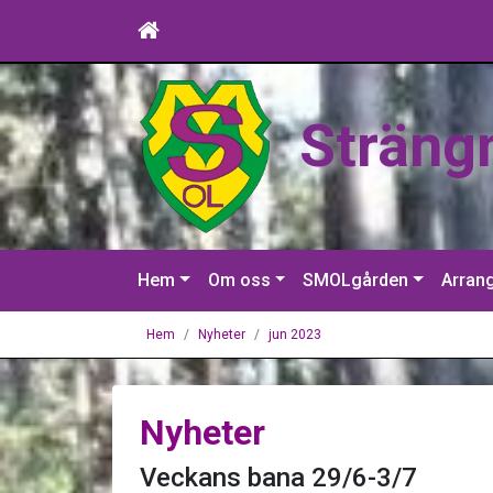
Sträng
Hem
Om oss
SMOLgården
Arran
Hem
Nyheter
jun 2023
Nyheter
Veckans bana 29/6-3/7