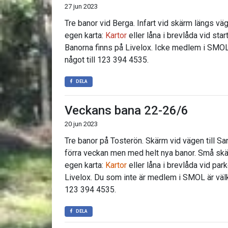
27 jun 2023
Tre banor vid Berga. Infart vid skärm längs vä
egen karta:
Kartor
eller låna i brevlåda vid st
Banorna finns på Livelox. Icke medlem i SMO
något till 123 394 4535.
DELA
Veckans bana 22-26/6
20 jun 2023
Tre banor på Tosterön. Skärm vid vägen till
förra veckan men med helt nya banor. Små skä
egen karta:
Kartor
eller låna i brevlåda vid par
Livelox. Du som inte är medlem i SMOL är väl
123 394 4535.
DELA