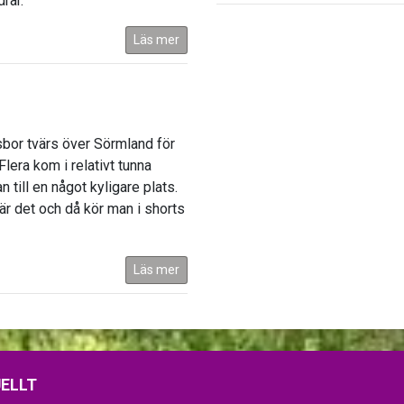
rar.
Läs mer
sbor tvärs över Sörmland för
Flera kom i relativt tunna
ill en något kyligare plats.
 är det och då kör man i shorts
Läs mer
ELLT