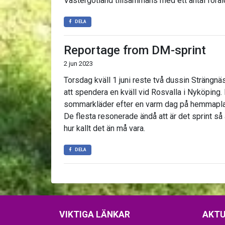
Västergötland tillsammans med ett antal föräld
DELA
Reportage from DM-sprint
2 jun 2023
Torsdag kväll 1 juni reste två dussin Strängnä
att spendera en kväll vid Rosvalla i Nyköping. 
sommarkläder efter en varm dag på hemmaplan t
De flesta resonerade ändå att är det sprint så
hur kallt det än må vara.
DELA
VIKTIGA LÄNKAR
AKTU