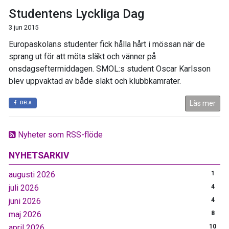
Studentens Lyckliga Dag
3 jun 2015
Europaskolans studenter fick hålla hårt i mössan när de
sprang ut för att möta släkt och vänner på
onsdagseftermiddagen. SMOL:s student Oscar Karlsson
blev uppvaktad av både släkt och klubbkamrater.
Läs mer
DELA
Nyheter som RSS-flöde
NYHETSARKIV
augusti 2026
1
juli 2026
4
juni 2026
4
maj 2026
8
april 2026
10