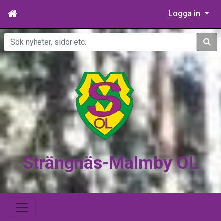
Logga in
Sök
Strängnäs-Malmby OL