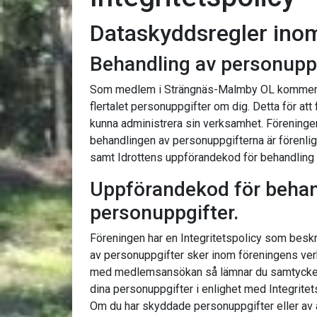
Dataskyddsregler ino
Behandling av personupp
Som medlem i Strängnäs-Malmby OL kommer f
flertalet personuppgifter om dig. Detta för att
kunna administrera sin verksamhet. Föreningen
behandlingen av personuppgifterna är förenlig
samt Idrottens uppförandekod för behandling 
Uppförandekod för behan
personuppgifter.
Föreningen har en Integritetspolicy som beskr
av personuppgifter sker inom föreningens ve
med medlemsansökan så lämnar du samtycke a
dina personuppgifter i enlighet med Integritet
Om du har skyddade personuppgifter eller av a