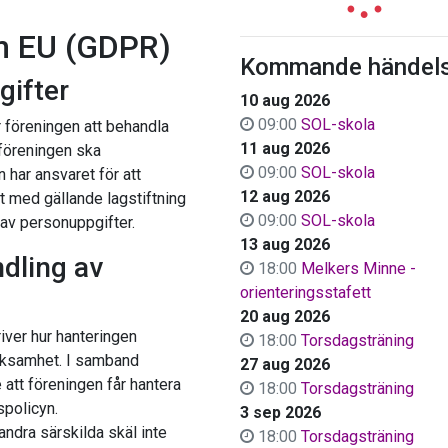
m EU (GDPR)
Kommande händels
gifter
10 aug 2026
09:00
SOL-skola
öreningen att behandla
11 aug 2026
 föreningen ska
09:00
SOL-skola
 har ansvaret för att
12 aug 2026
t med gällande lagstiftning
09:00
SOL-skola
av personuppgifter.
13 aug 2026
dling av
18:00
Melkers Minne -
orienteringsstafett
20 aug 2026
iver hur hanteringen
18:00
Torsdagsträning
rksamhet. I samband
27 aug 2026
tt föreningen får hantera
18:00
Torsdagsträning
spolicyn.
3 sep 2026
ndra särskilda skäl inte
18:00
Torsdagsträning