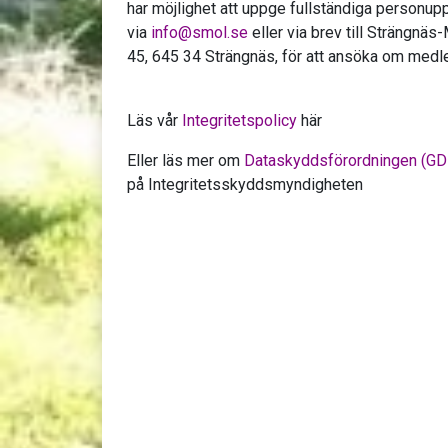
har möjlighet att uppge fullständiga personupp
via
info@smol.se
eller via brev till Strängnä
45, 645 34 Strängnäs, för att ansöka om med
Läs vår
Integritetspolicy
här
Eller läs mer om
Dataskyddsförordningen (G
på Integritetsskyddsmyndigheten