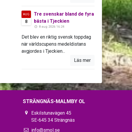
Tre svenskar bland de fyra
AUG
bästa i Tjeckien
8
8 aug 2026 16:24
Det blev en riktig svensk toppdag
när världscupens medeldistans
avgjordes i Tjeckien...
Läs mer
STRÄNGNÄS-MALMBY OL
Eskilstunavägen 45
SE-645 34 Strängnäs
info@smol.se