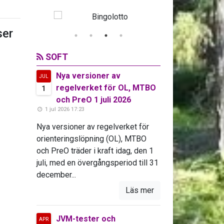
er
SOFT
Nya versioner av
JUL
regelverket för OL, MTBO
1
och PreO 1 juli 2026
1 jul 2026 17:23
Nya versioner av regelverket för
orienteringslöpning (OL), MTBO
och PreO träder i kraft idag, den 1
juli, med en övergångsperiod till 31
december...
Läs mer
JVM-tester och
APR