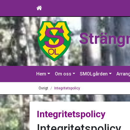
Sträng
Hem
Om oss
SMOLgården
Arran
Övrigt
Integritetspolicy
Integritetspolicy
Integritetspolicy