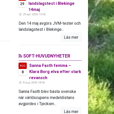
landslagstest i Blekinge
29
14maj
29 apr 2026 15:06
Den 14 maj avgörs JVM-tester och
landslagstest i Blekinge...
Läs mer
SOFT-HUVUDNYHETER
Sanna Fasth femma –
AUG
Klara Borg elva efter stark
8
revansch
8 aug 2026 18:06
Sanna Fasth blev bästa svenska
när världscupens medeldistans
avgjordes i Tjeckien...
Läs mer