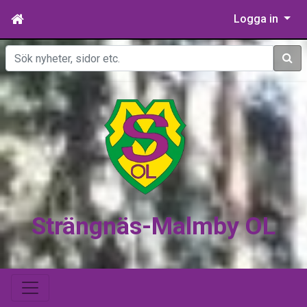
Logga in
Sök
Strängnäs-Malmby OL