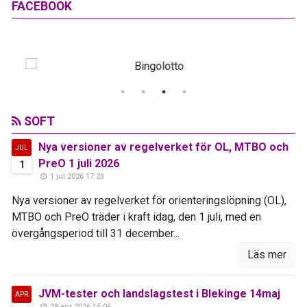
FACEBOOK
SOFT
Nya versioner av regelverket för OL, MTBO och
JUL
PreO 1 juli 2026
1
1 jul 2026 17:23
Nya versioner av regelverket för orienteringslöpning (OL),
MTBO och PreO träder i kraft idag, den 1 juli, med en
övergångsperiod till 31 december...
Läs mer
JVM-tester och landslagstest i Blekinge 14maj
APR
29 apr 2026 15:06