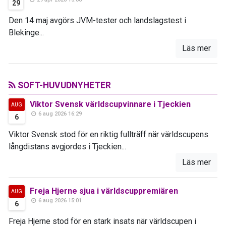
29
Den 14 maj avgörs JVM-tester och landslagstest i
Blekinge...
Läs mer
SOFT-HUVUDNYHETER
Viktor Svensk världscupvinnare i Tjeckien
AUG
6 aug 2026 16:29
6
Viktor Svensk stod för en riktig fullträff när världscupens
långdistans avgjordes i Tjeckien...
Läs mer
Freja Hjerne sjua i världscuppremiären
AUG
6 aug 2026 15:01
6
Freja Hjerne stod för en stark insats när världscupen i