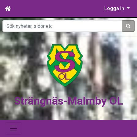
Logga in
Sök
Strängnäs-Malmby OL