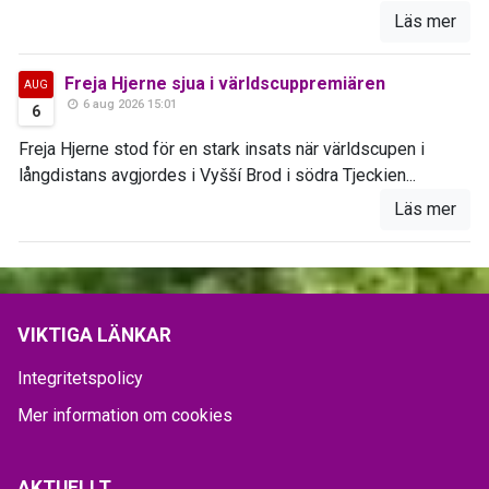
Läs mer
Freja Hjerne sjua i världscuppremiären
AUG
6 aug 2026 15:01
6
Freja Hjerne stod för en stark insats när världscupen i
långdistans avgjordes i Vyšší Brod i södra Tjeckien...
Läs mer
VIKTIGA LÄNKAR
Integritetspolicy
Mer information om cookies
AKTUELLT