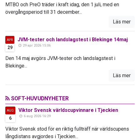
MTBO och PreO träder i kraft idag, den 1 juli, med en
övergångsperiod till 31 december...
Läs mer
JVM-tester och landslagstest i Blekinge 14maj
APR
29 apr 2026 15:06
29
Den 14 maj avgörs JVM-tester och landslagstest i
Blekinge...
Läs mer
SOFT-HUVUDNYHETER
Viktor Svensk världscupvinnare i Tjeckien
AUG
6 aug 2026 16:29
6
Viktor Svensk stod för en riktig fullträff när världscupens
långdistans avgjordes i Tjeckien...