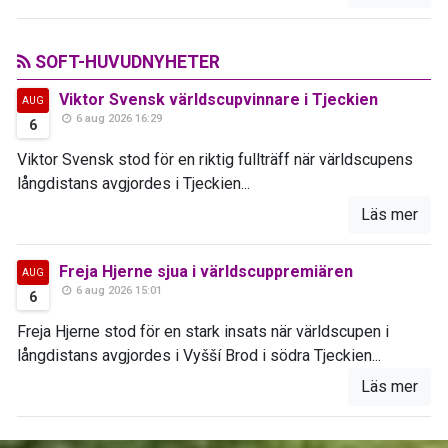
SOFT-HUVUDNYHETER
Viktor Svensk världscupvinnare i Tjeckien
AUG
6 aug 2026 16:29
6
Viktor Svensk stod för en riktig fullträff när världscupens
långdistans avgjordes i Tjeckien...
Läs mer
Freja Hjerne sjua i världscuppremiären
AUG
6 aug 2026 15:01
6
Freja Hjerne stod för en stark insats när världscupen i
långdistans avgjordes i Vyšší Brod i södra Tjeckien...
Läs mer