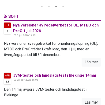
SOFT
Nya versioner av regelverket för OL, MTBO och
JUL
PreO 1 juli 2026
1
1 jul 2026 17:23
Nya versioner av regelverket för orienteringslöpning (OL),
MTBO och PreO träder i kraft idag, den 1 juli, med en
övergångsperiod till 31 december...
Läs mer
JVM-tester och landslagstest i Blekinge 14maj
APR
29 apr 2026 15:06
29
Den 14 maj avgörs JVM-tester och landslagstest i
Blekinge...
Läs mer