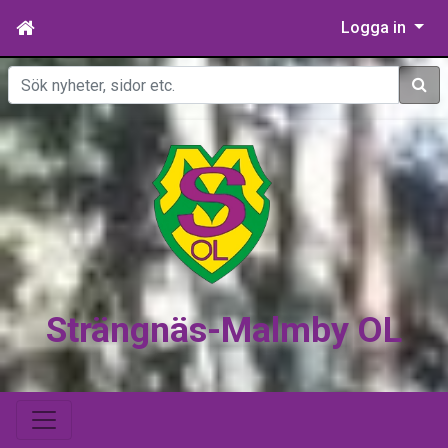
Logga in
Sök
Strängnäs-Malmby OL