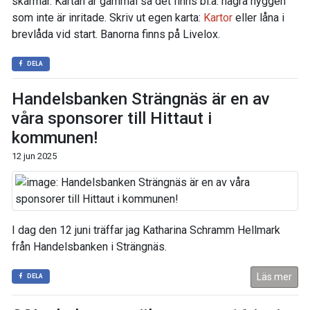
skärmar. Kartan är gammal så det finns bl.a. några hyggen
som inte är inritade. Skriv ut egen karta:
Kartor
eller låna i
brevlåda vid start. Banorna finns på Livelox.
DELA
Handelsbanken Strängnäs är en av
våra sponsorer till Hittaut i
kommunen!
12 jun 2025
I dag den 12 juni träffar jag Katharina Schramm Hellmark
från Handelsbanken i Strängnäs.
Läs mer
DELA