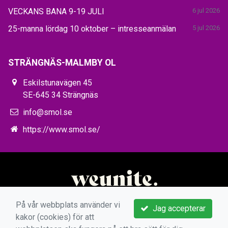
VECKANS BANA 9-19 JULI
6 jul 2026
25-manna lördag 10 oktober – intresseanmälan
5 jul 2026
STRÄNGNÄS-MALMBY OL
Eskilstunavägen 45
SE-645 34 Strängnäs
info@smol.se
https://www.smol.se/
På vår webbplats använder vi
Jag accepterar
kakor (cookies) för att