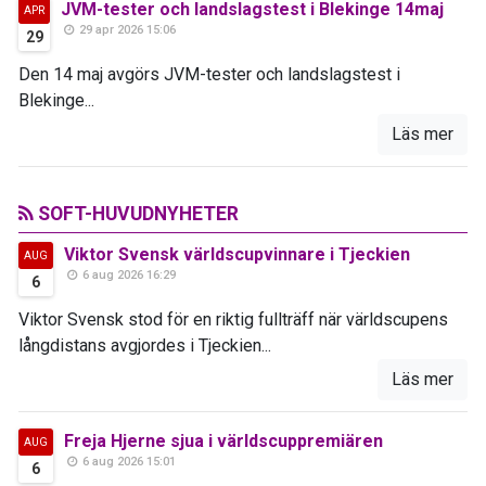
JVM-tester och landslagstest i Blekinge 14maj
APR
29 apr 2026 15:06
29
Den 14 maj avgörs JVM-tester och landslagstest i
Blekinge...
Läs mer
SOFT-HUVUDNYHETER
Viktor Svensk världscupvinnare i Tjeckien
AUG
6 aug 2026 16:29
6
Viktor Svensk stod för en riktig fullträff när världscupens
långdistans avgjordes i Tjeckien...
Läs mer
Freja Hjerne sjua i världscuppremiären
AUG
6 aug 2026 15:01
6