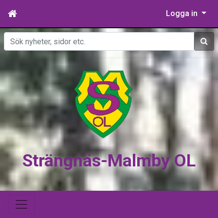
Logga in
Sök
Strängnäs-Malmby OL