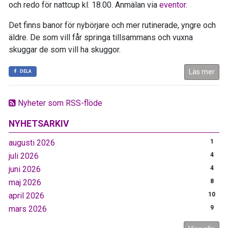
och redo för nattcup kl. 18.00. Anmälan via
eventor
.
Det finns banor för nybörjare och mer rutinerade, yngre och
äldre. De som vill får springa tillsammans och vuxna
skuggar de som vill ha skuggor.
Läs mer
DELA
Nyheter som RSS-flöde
NYHETSARKIV
augusti 2026
1
juli 2026
4
juni 2026
4
maj 2026
8
april 2026
10
mars 2026
9