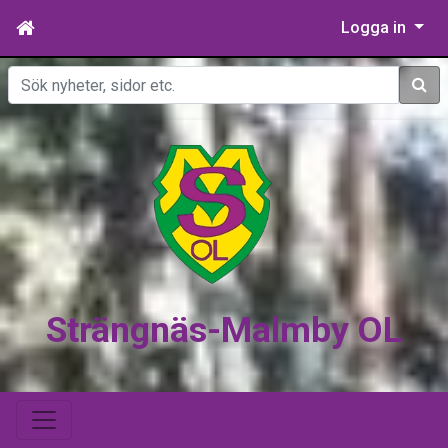
Logga in
Sök
Strängnäs-Malmby OL