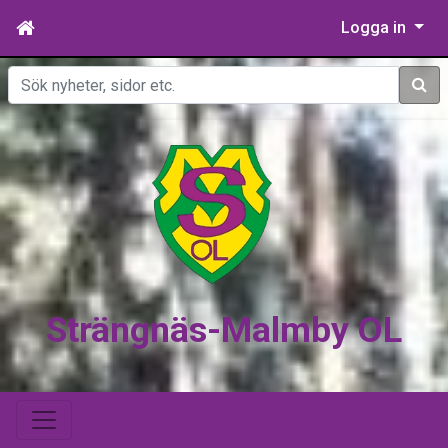
Logga in
Sök
Strängnäs-Malmby OL