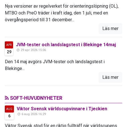
Nya versioner av regelverket för orienteringslöpning (OL),
MTBO och PreO träder i kraft idag, den 1 juli, med en
övergångsperiod till 31 december...
Läs mer
JVM-tester och landslagstest i Blekinge 14maj
APR
29 apr 2026 15:06
29
Den 14 maj avgörs JVM-tester och landslagstest i
Blekinge...
Läs mer
SOFT-HUVUDNYHETER
Viktor Svensk världscupvinnare i Tjeckien
AUG
6 aug 2026 16:29
6
Viktor Svensk stod för en riktig fullträff när världscupens