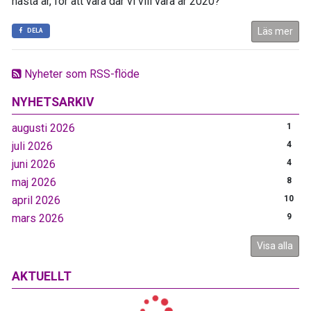
nästa år, för att vara där vi vill vara år 2020?
Läs mer
DELA
Nyheter som RSS-flöde
NYHETSARKIV
augusti 2026
1
juli 2026
4
juni 2026
4
maj 2026
8
april 2026
10
mars 2026
9
Visa alla
AKTUELLT