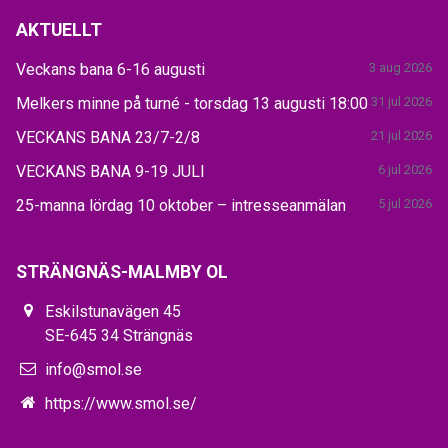
AKTUELLT
Veckans bana 6-16 augusti
3 aug 2026
Melkers minne på turné - torsdag 13 augusti 18:00
31 jul 2026
VECKANS BANA 23/7-2/8
21 jul 2026
VECKANS BANA 9-19 JULI
6 jul 2026
25-manna lördag 10 oktober – intresseanmälan
5 jul 2026
STRÄNGNÄS-MALMBY OL
Eskilstunavägen 45
SE-645 34 Strängnäs
info@smol.se
https://www.smol.se/