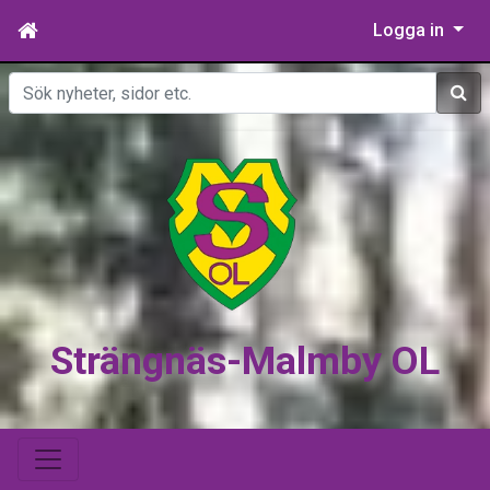
Logga in
Sök
Strängnäs-Malmby OL