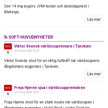
Den 14 maj avgörs JVM-tester och landslagstest i
Blekinge...
Läs mer
SOFT-HUVUDNYHETER
Viktor Svensk världscupvinnare i Tjeckien
AUG
6 aug 2026 16:29
6
Viktor Svensk stod för en riktig fullträff när världscupens
långdistans avgjordes i Tjeckien...
Läs mer
Freja Hjerne sjua i världscuppremiären
AUG
6 aug 2026 15:01
6
Freja Hjerne stod för en stark insats när världscupen i
långdistans avgjordes i Vyšší Brod i södra Tjeckien...