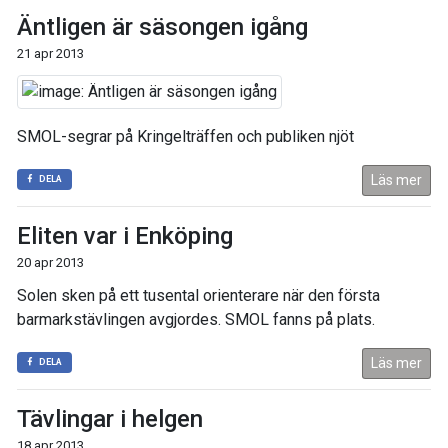
Äntligen är säsongen igång
21 apr 2013
SMOL-segrar på Kringelträffen och publiken njöt
Läs mer
DELA
Eliten var i Enköping
20 apr 2013
Solen sken på ett tusental orienterare när den första
barmarkstävlingen avgjordes. SMOL fanns på plats.
Läs mer
DELA
Tävlingar i helgen
18 apr 2013