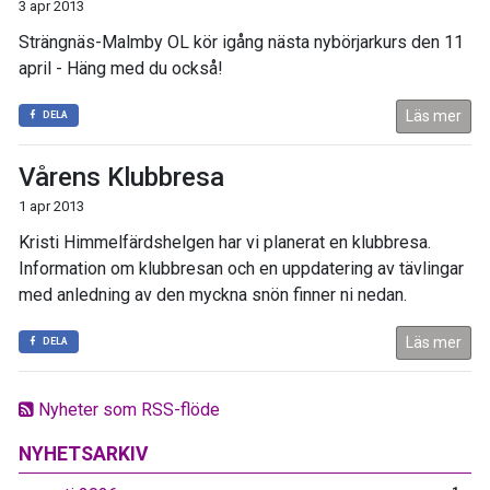
3 apr 2013
Strängnäs-Malmby OL kör igång nästa nybörjarkurs den 11
april - Häng med du också!
Läs mer
DELA
Vårens Klubbresa
1 apr 2013
Kristi Himmelfärdshelgen har vi planerat en klubbresa.
Information om klubbresan och en uppdatering av tävlingar
med anledning av den myckna snön finner ni nedan.
Läs mer
DELA
Nyheter som RSS-flöde
NYHETSARKIV