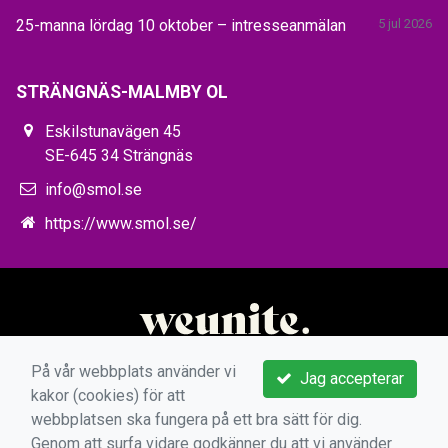
25-manna lördag 10 oktober – intresseanmälan
5 jul 2026
STRÄNGNÄS-MALMBY OL
Eskilstunavägen 45
SE-645 34 Strängnäs
info@smol.se
https://www.smol.se/
På vår webbplats använder vi
Jag accepterar
kakor (cookies) för att
webbplatsen ska fungera på ett bra sätt för dig.
Genom att surfa vidare godkänner du att vi använder