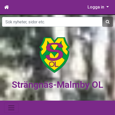
Logga in
Sök
Strängnäs-Malmby OL