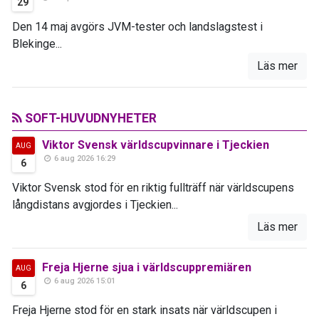
29
Den 14 maj avgörs JVM-tester och landslagstest i
Blekinge...
Läs mer
SOFT-HUVUDNYHETER
Viktor Svensk världscupvinnare i Tjeckien
AUG
6 aug 2026 16:29
6
Viktor Svensk stod för en riktig fullträff när världscupens
långdistans avgjordes i Tjeckien...
Läs mer
Freja Hjerne sjua i världscuppremiären
AUG
6 aug 2026 15:01
6
Freja Hjerne stod för en stark insats när världscupen i