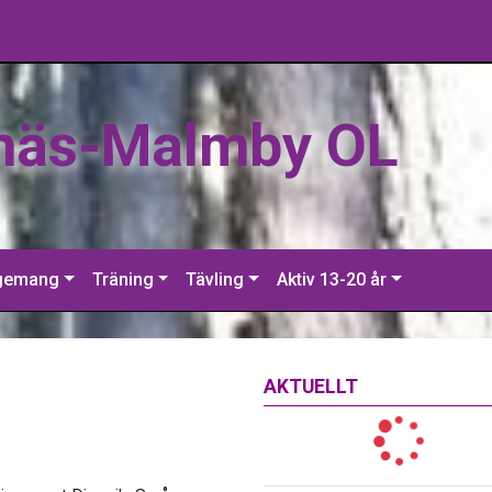
näs-Malmby OL
gemang
Träning
Tävling
Aktiv 13-20 år
AKTUELLT