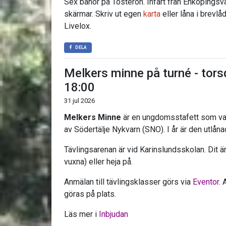
Sex banor på Tosterön. Infart från Enköpings
skärmar. Skriv ut egen
karta
eller låna i brevlå
Livelox.
DELA
Melkers minne på turné - tor
18:00
31 jul 2026
Melkers Minne
är en ungdomsstafett som van
av Södertälje Nykvarn (SNO). I år är den utlån
Tävlingsarenan är vid Karinslundsskolan. Dit är
vuxna) eller heja på.
Anmälan till tävlingsklasser görs via
Eventor
. 
göras på plats.
Läs mer i
Inbjudan