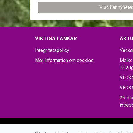
Visa fler nyhete
VIKTIGA LÄNKAR
AKTU
Integritetspolicy
Vecka
Mer information om cookies
Melker
13 aug
VECKA
VECKA
25-ma
intre