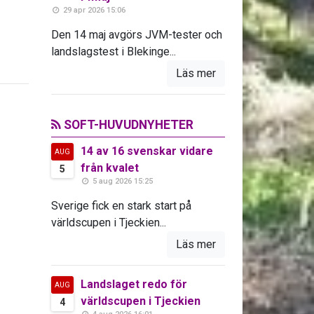
29 apr 2026 15:06
Den 14 maj avgörs JVM-tester och
landslagstest i Blekinge...
Läs mer
SOFT-HUVUDNYHETER
14 av 16 svenskar vidare
AUG
från kvalet
5
5 aug 2026 15:25
Sverige fick en stark start på
världscupen i Tjeckien...
Läs mer
Landslaget redo för
AUG
världscupen i Tjeckien
4