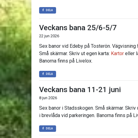
DELA
Veckans bana 25/6-5/7
22 jun 2026
Sex banor vid Edeby på Tosterön. Vägvisning f
Små skärmar. Skriv ut egen karta:
Kartor
eller 
Banorna finns på Livelox.
DELA
Veckans bana 11-21 juni
8 jun 2026
Sex banor i Stadsskogen. Små skärmar. Skriv 
i brevlåda vid parkeringen. Banorna finns på Li
DELA