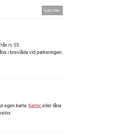
Läs mer
rån rv 55.
låna i brevlåda vid parkeringen.
ut egen karta:
Kartor
eller låna
velox.