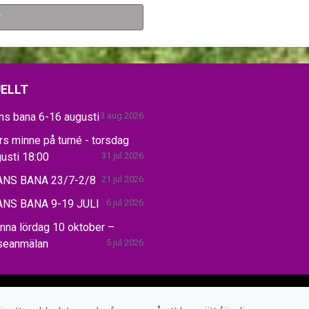
r
ELLT
ns bana 6-16 augusti
3 aug 2026
s minne på turné - torsdag
usti 18:00
31 jul 2026
NS BANA 23/7-2/8
21 jul 2026
NS BANA 9-19 JULI
6 jul 2026
nna lördag 10 oktober –
sseanmälan
5 jul 2026