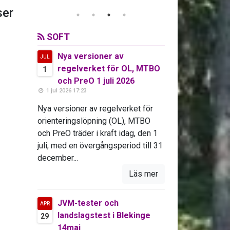
er
SOFT
Nya versioner av
JUL
regelverket för OL, MTBO
1
och PreO 1 juli 2026
1 jul 2026 17:23
Nya versioner av regelverket för
orienteringslöpning (OL), MTBO
och PreO träder i kraft idag, den 1
juli, med en övergångsperiod till 31
december...
Läs mer
JVM-tester och
APR
landslagstest i Blekinge
29
14maj