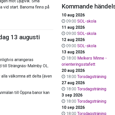
vägen mot Djupvik. Små
Kommande händels
da vid start. Banorna finns på
10 aug 2026
09:00
SOL-skola
11 aug 2026
09:00
SOL-skola
sdag 13 augusti
12 aug 2026
09:00
SOL-skola
13 aug 2026
18:00
Melkers Minne -
ligtvis arrangeras
orienteringsstafett
ad till Strängnäs-Malmby OL.
20 aug 2026
 alla välkomna att delta (även
18:00
Torsdagsträning
27 aug 2026
18:00
Torsdagsträning
Anmälan till Öppna banor kan
3 sep 2026
18:00
Torsdagsträning
10 sep 2026
18:00
Torsdagsträning