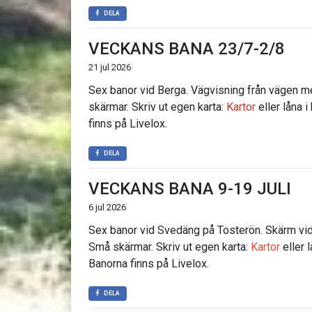
DELA
VECKANS BANA 23/7-2/8
21 jul 2026
Sex banor vid Berga. Vägvisning från vägen m
skärmar. Skriv ut egen karta:
Kartor
eller låna i
finns på Livelox.
DELA
VECKANS BANA 9-19 JULI
6 jul 2026
Sex banor vid Svedäng på Tosterön. Skärm vid 
Små skärmar. Skriv ut egen karta:
Kartor
eller l
Banorna finns på Livelox.
DELA