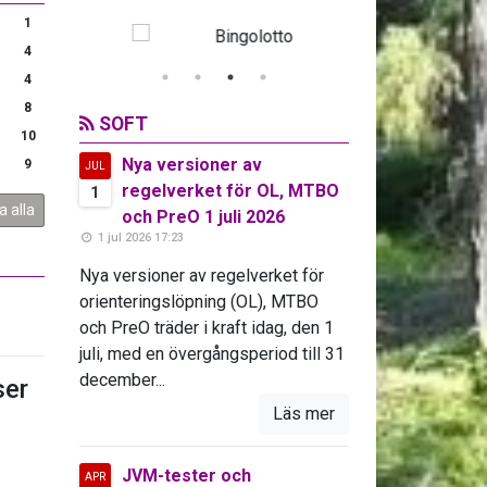
1
4
4
8
SOFT
10
Nya versioner av
9
JUL
regelverket för OL, MTBO
1
a alla
och PreO 1 juli 2026
1 jul 2026 17:23
Nya versioner av regelverket för
orienteringslöpning (OL), MTBO
och PreO träder i kraft idag, den 1
juli, med en övergångsperiod till 31
december...
er
Läs mer
JVM-tester och
APR