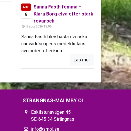
Sanna Fasth femma –
AUG
Klara Borg elva efter stark
8
revansch
8 aug 2026 18:06
Sanna Fasth blev bästa svenska
när världscupens medeldistans
avgjordes i Tjeckien...
Läs mer
STRÄNGNÄS-MALMBY OL
Eskilstunavägen 45
SE-645 34 Strängnäs
info@smol.se