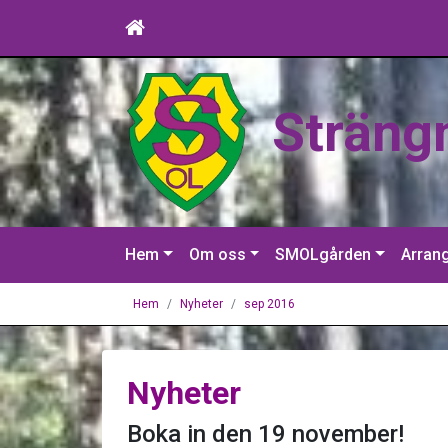
Sträng
Hem
Om oss
SMOLgården
Arran
Hem
Nyheter
sep 2016
Nyheter
Boka in den 19 november!