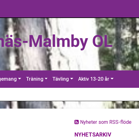
näs-Malmby OL
gemang
Träning
Tävling
Aktiv 13-20 år
Nyheter som RSS-flöde
NYHETSARKIV