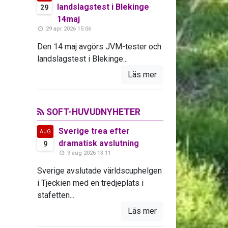
landslagstest i Blekinge
29
14maj
29 apr 2026 15:06
Den 14 maj avgörs JVM-tester och
landslagstest i Blekinge...
Läs mer
SOFT-HUVUDNYHETER
Sverige trea efter
AUG
dramatisk avslutning
9
9 aug 2026 13:11
Sverige avslutade världscuphelgen
i Tjeckien med en tredjeplats i
stafetten...
Läs mer