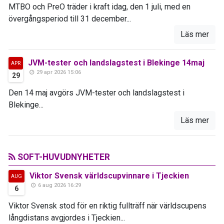
MTBO och PreO träder i kraft idag, den 1 juli, med en
övergångsperiod till 31 december...
Läs mer
JVM-tester och landslagstest i Blekinge 14maj
APR
29 apr 2026 15:06
29
Den 14 maj avgörs JVM-tester och landslagstest i
Blekinge...
Läs mer
SOFT-HUVUDNYHETER
Viktor Svensk världscupvinnare i Tjeckien
AUG
6 aug 2026 16:29
6
Viktor Svensk stod för en riktig fullträff när världscupens
långdistans avgjordes i Tjeckien...