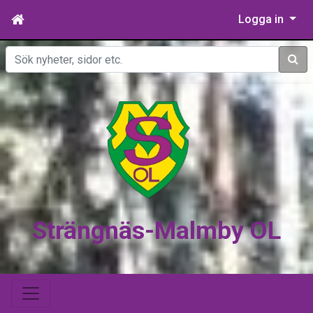
Logga in
Sök
Strängnäs-Malmby OL