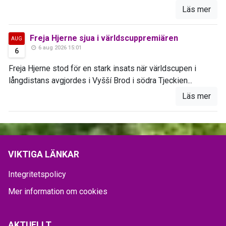
Läs mer
Freja Hjerne sjua i världscuppremiären
AUG
6 aug 2026 15:01
6
Freja Hjerne stod för en stark insats när världscupen i
långdistans avgjordes i Vyšší Brod i södra Tjeckien...
Läs mer
VIKTIGA LÄNKAR
Integritetspolicy
Mer information om cookies
AKTUELLT