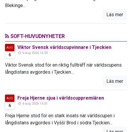
Blekinge...
Läs mer
SOFT-HUVUDNYHETER
Viktor Svensk världscupvinnare i Tjeckien
AUG
6 aug 2026 16:29
6
Viktor Svensk stod för en riktig fullträff när världscupens
långdistans avgjordes i Tjeckien...
Läs mer
Freja Hjerne sjua i världscuppremiären
AUG
6 aug 2026 15:01
6
Freja Hjerne stod för en stark insats när världscupen i
långdistans avgjordes i Vyšší Brod i södra Tjeckien...
Läs mer