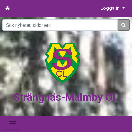
Logga in
Sök
Strängnäs-Malmby OL