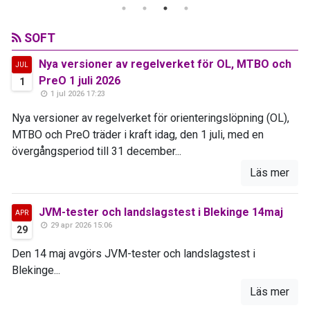
SOFT
Nya versioner av regelverket för OL, MTBO och
JUL
PreO 1 juli 2026
1
1 jul 2026 17:23
Nya versioner av regelverket för orienteringslöpning (OL),
MTBO och PreO träder i kraft idag, den 1 juli, med en
övergångsperiod till 31 december...
Läs mer
JVM-tester och landslagstest i Blekinge 14maj
APR
29 apr 2026 15:06
29
Den 14 maj avgörs JVM-tester och landslagstest i
Blekinge...
Läs mer