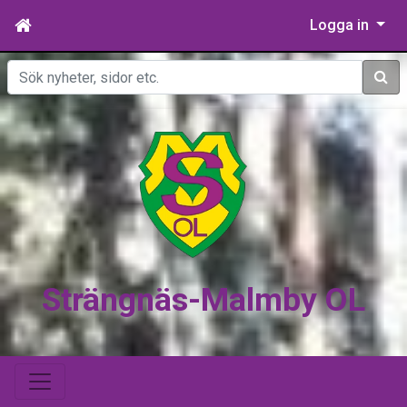
Logga in
Sök
Strängnäs-Malmby OL