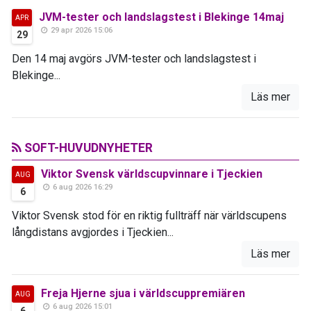
JVM-tester och landslagstest i Blekinge 14maj
APR
29 apr 2026 15:06
29
Den 14 maj avgörs JVM-tester och landslagstest i
Blekinge...
Läs mer
SOFT-HUVUDNYHETER
Viktor Svensk världscupvinnare i Tjeckien
AUG
6 aug 2026 16:29
6
Viktor Svensk stod för en riktig fullträff när världscupens
långdistans avgjordes i Tjeckien...
Läs mer
Freja Hjerne sjua i världscuppremiären
AUG
6 aug 2026 15:01
6