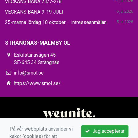
VECKANS BANA 23/7-2/8
21 jul 2026
VECKANS BANA 9-19 JULI
6 jul 2026
25-manna lördag 10 oktober – intresseanmälan
5 jul 2026
STRÄNGNÄS-MALMBY OL
Eskilstunavägen 45
SE-645 34 Strängnäs
info@smol.se
https://www.smol.se/
På vår webbplats använder vi
Jag accepterar
kakor (cookies) för att