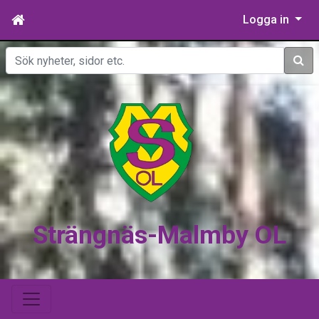
Logga in
Sök
Strängnäs-Malmby OL