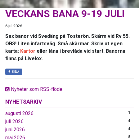
VECKANS BANA 9-19 JULI
6 jul 2026
Sex banor vid Svedäng på Tosterön. Skärm vid Rv 55.
OBS! Liten infartsväg. Små skärmar. Skriv ut egen
karta:
Kartor
eller låna i brevlåda vid start. Banorna
finns på Livelox.
DELA
Nyheter som RSS-flöde
NYHETSARKIV
augusti 2026
1
juli 2026
4
juni 2026
4
maj 2026
8