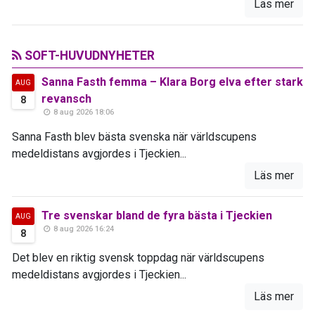
Läs mer
SOFT-HUVUDNYHETER
Sanna Fasth femma – Klara Borg elva efter stark
AUG
revansch
8
8 aug 2026 18:06
Sanna Fasth blev bästa svenska när världscupens
medeldistans avgjordes i Tjeckien...
Läs mer
Tre svenskar bland de fyra bästa i Tjeckien
AUG
8 aug 2026 16:24
8
Det blev en riktig svensk toppdag när världscupens
medeldistans avgjordes i Tjeckien...
Läs mer