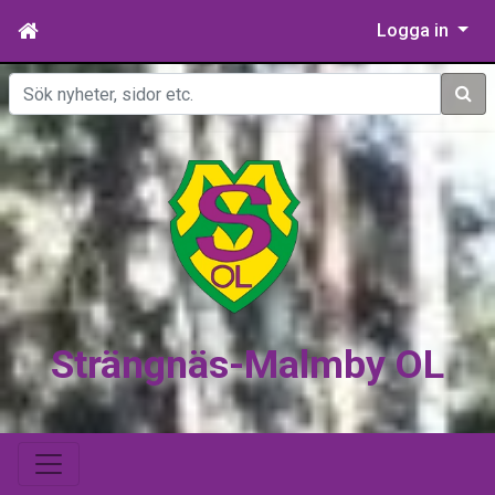
Logga in
Sök
Strängnäs-Malmby OL