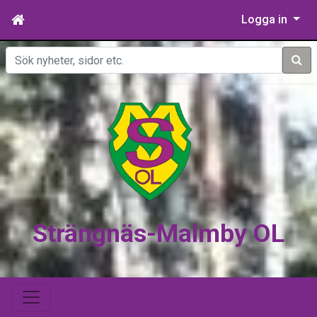
Logga in
Sök
Strängnäs-Malmby OL