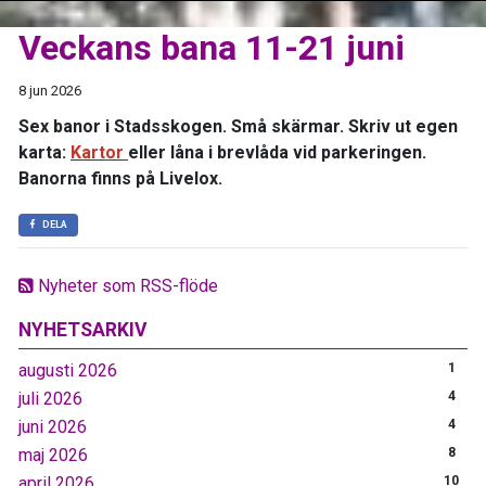
Veckans bana 11-21 juni
8 jun 2026
Sex banor i Stadsskogen. Små skärmar. Skriv ut egen
karta:
Kartor
eller låna i brevlåda vid parkeringen.
Banorna finns på Livelox.
DELA
Nyheter som RSS-flöde
NYHETSARKIV
augusti 2026
1
juli 2026
4
juni 2026
4
maj 2026
8
april 2026
10