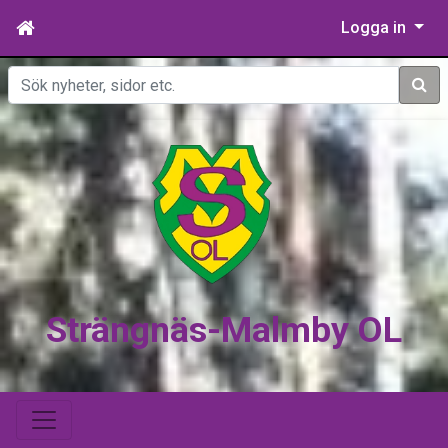
Logga in
Sök
Strängnäs-Malmby OL