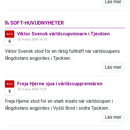
Läs mer
SOFT-HUVUDNYHETER
Viktor Svensk världscupvinnare i Tjeckien
AUG
6 aug 2026 16:29
6
Viktor Svensk stod för en riktig fullträff när världscupens
långdistans avgjordes i Tjeckien...
Läs mer
Freja Hjerne sjua i världscuppremiären
AUG
6 aug 2026 15:01
6
Freja Hjerne stod för en stark insats när världscupen i
långdistans avgjordes i Vyšší Brod i södra Tjeckien...
Läs mer