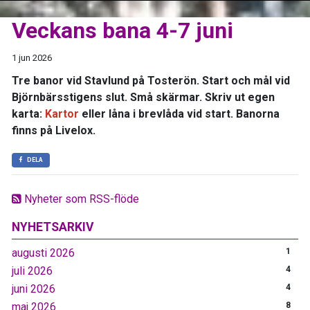
Veckans bana 4-7 juni
1 jun 2026
Tre banor vid Stavlund på Tosterön. Start och mål vid
Björnbärsstigens slut. Små skärmar. Skriv ut egen
karta:
Kartor
eller låna i brevlåda vid start. Banorna
finns på Livelox.
DELA
Nyheter som RSS-flöde
NYHETSARKIV
augusti 2026
1
juli 2026
4
juni 2026
4
maj 2026
8