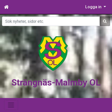
Logga in
Sök
Strängnäs-Malmby OL