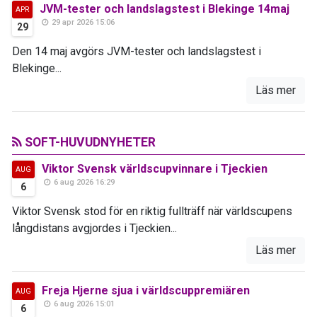
JVM-tester och landslagstest i Blekinge 14maj
APR
29 apr 2026 15:06
29
Den 14 maj avgörs JVM-tester och landslagstest i
Blekinge...
Läs mer
SOFT-HUVUDNYHETER
Viktor Svensk världscupvinnare i Tjeckien
AUG
6 aug 2026 16:29
6
Viktor Svensk stod för en riktig fullträff när världscupens
långdistans avgjordes i Tjeckien...
Läs mer
Freja Hjerne sjua i världscuppremiären
AUG
6 aug 2026 15:01
6