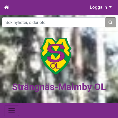
Logga in
Sök
Strängnäs-Malmby OL