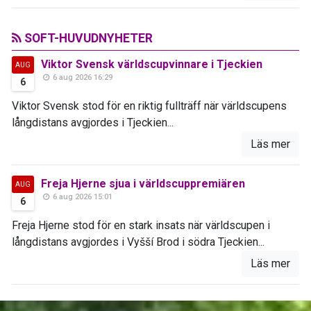
SOFT-HUVUDNYHETER
Viktor Svensk världscupvinnare i Tjeckien
AUG
6 aug 2026 16:29
6
Viktor Svensk stod för en riktig fullträff när världscupens
långdistans avgjordes i Tjeckien...
Läs mer
Freja Hjerne sjua i världscuppremiären
AUG
6 aug 2026 15:01
6
Freja Hjerne stod för en stark insats när världscupen i
långdistans avgjordes i Vyšší Brod i södra Tjeckien...
Läs mer