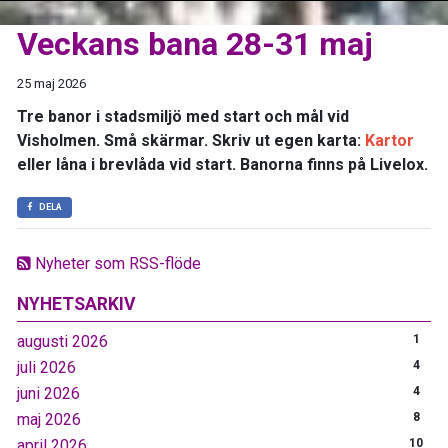
Veckans bana 28-31 maj
25 maj 2026
Tre banor i stadsmiljö med start och mål vid
Visholmen. Små skärmar. Skriv ut egen karta:
Kartor
eller låna i brevlåda vid start. Banorna finns på Livelox.
DELA
Nyheter som RSS-flöde
NYHETSARKIV
augusti 2026
1
juli 2026
4
juni 2026
4
maj 2026
8
april 2026
10