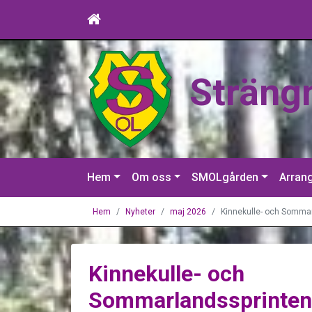
Sträng
Hem
Om oss
SMOLgården
Arran
Hem
Nyheter
maj 2026
Kinnekulle- och Sommar
Kinnekulle- och
Sommarlandssprinten –