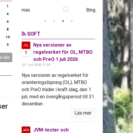
1
4
4
8
SOFT
10
Nya versioner av
9
JUL
regelverket för OL, MTBO
1
a alla
och PreO 1 juli 2026
1 jul 2026 17:23
Nya versioner av regelverket för
orienteringslöpning (OL), MTBO
och PreO träder i kraft idag, den 1
juli, med en övergångsperiod till 31
december...
er
Läs mer
JVM-tester och
APR