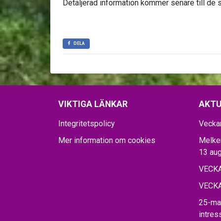
Detaljerad information kommer senare till de 
DELA
VIKTIGA LÄNKAR
AKTU
Integritetspolicy
Vecka
Mer information om cookies
Melker
13 aug
VECKA
VECKA
25-ma
intre