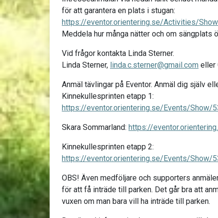
för att garantera en plats i stugan:
https://eventor.orientering.se/Activities/Sh
Meddela hur många nätter och om sängplats 
Vid frågor kontakta Linda Sterner.
Linda Sterner,
linda.c.sterner@gmail.com
eller
Anmäl tävlingar på Eventor. Anmäl dig själv ell
Kinnekullesprinten etapp 1:
https://eventor.orientering.se/Events/Show/
Skara Sommarland:
https://eventor.orienter
Kinnekullesprinten etapp 2:
https://eventor.orientering.se/Events/Show/
OBS! Även medföljare och supporters anmäler
för att få inträde till parken. Det går bra att an
vuxen om man bara vill ha inträde till parken.