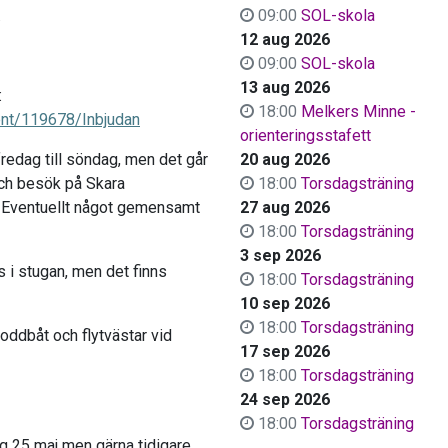
.
09:00
SOL-skola
12 aug 2026
09:00
SOL-skola
13 aug 2026
:
18:00
Melkers Minne -
ent/119678/Inbjudan
orienteringsstafett
 fredag till söndag, men det går
20 aug 2026
och besök på Skara
18:00
Torsdagsträning
Eventuellt något gemensamt
27 aug 2026
18:00
Torsdagsträning
3 sep 2026
s i stugan, men det finns
18:00
Torsdagsträning
10 sep 2026
18:00
Torsdagsträning
roddbåt och flytvästar vid
17 sep 2026
18:00
Torsdagsträning
24 sep 2026
18:00
Torsdagsträning
g 25 maj men gärna tidigare