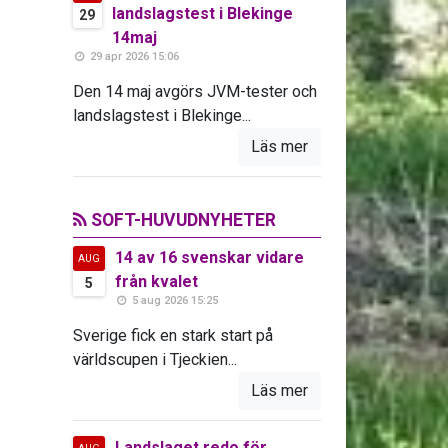
landslagstest i Blekinge
29
14maj
29 apr 2026 15:06
Den 14 maj avgörs JVM-tester och
landslagstest i Blekinge...
Läs mer
SOFT-HUVUDNYHETER
14 av 16 svenskar vidare
AUG
från kvalet
5
5 aug 2026 15:25
Sverige fick en stark start på
världscupen i Tjeckien...
Läs mer
Landslaget redo för