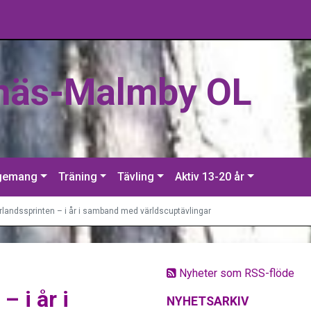
näs-Malmby OL
gemang
Träning
Tävling
Aktiv 13-20 år
landssprinten – i år i samband med världscuptävlingar
Nyheter som RSS-flöde
 i år i
NYHETSARKIV