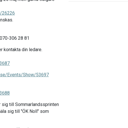
ow/26226
önskas.
 070-306 28 81
er kontakta din ledare.
53687
ing.se/Events/Show/53697
53688
 sig till Sommarlandssprinten
mäla sig till "ÖK Noll" som