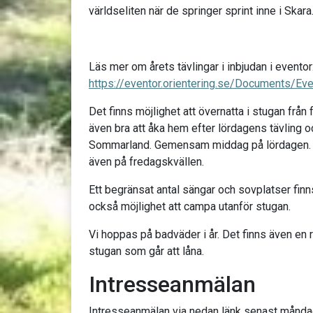
världseliten när de springer sprint inne i Skara
Läs mer om årets tävlingar i inbjudan i eventor
https://eventor.orientering.se/Documents/Ev
Det finns möjlighet att övernatta i stugan från
även bra att åka hem efter lördagens tävling 
Sommarland. Gemensam middag på lördagen. 
även på fredagskvällen.
Ett begränsat antal sängar och sovplatser finn
också möjlighet att campa utanför stugan.
Vi hoppas på badväder i år. Det finns även en 
stugan som går att låna.
Intresseanmälan
Intresseanmälan via nedan länk senast månda