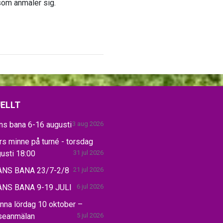
som anmäler sig.
ELLT
ns bana 6-16 augusti
3 aug 2026
s minne på turné - torsdag
usti 18:00
31 jul 2026
NS BANA 23/7-2/8
21 jul 2026
NS BANA 9-19 JULI
6 jul 2026
nna lördag 10 oktober –
sseanmälan
5 jul 2026