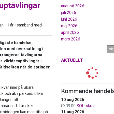
ptävlingar
augusti 2026
juli 2026
juni 2026
maj 2026
april 2026
mars 2026
oligaste händelse,
ten med övernattning i
Vis
arrangeras tävlingarna
AKTUELLT
s världscuptävlingar i
ärldseliten när de springer.
 kvar inne på Skara
Kommande händels
k och åk i parkens olika
lningen till
10 aug 2026
mmarland. I år sker
09:00
SOL-skola
rmiddagen kan man titta på
11 aug 2026