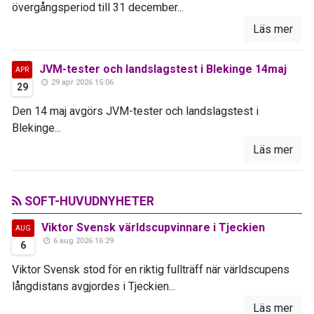
övergångsperiod till 31 december...
Läs mer
JVM-tester och landslagstest i Blekinge 14maj
APR
29 apr 2026 15:06
29
Den 14 maj avgörs JVM-tester och landslagstest i
Blekinge...
Läs mer
SOFT-HUVUDNYHETER
Viktor Svensk världscupvinnare i Tjeckien
AUG
6 aug 2026 16:29
6
Viktor Svensk stod för en riktig fullträff när världscupens
långdistans avgjordes i Tjeckien...
Läs mer