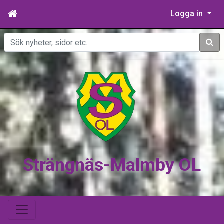
Logga in
Sök
Strängnäs-Malmby OL