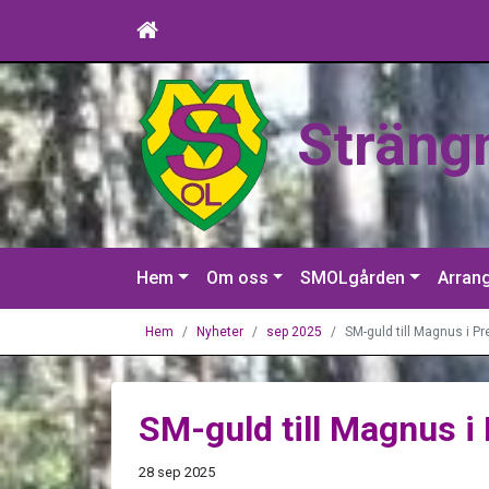
Sträng
Hem
Om oss
SMOLgården
Arran
Hem
Nyheter
sep 2025
SM-guld till Magnus i P
SM-guld till Magnus i
28 sep 2025