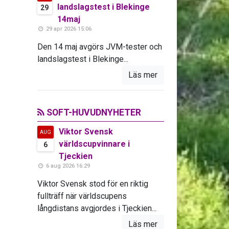
landslagstest i Blekinge
29
14maj
29 apr 2026 15:06
Den 14 maj avgörs JVM-tester och
landslagstest i Blekinge...
Läs mer
SOFT-HUVUDNYHETER
Viktor Svensk
AUG
världscupvinnare i
6
Tjeckien
6 aug 2026 16:29
Viktor Svensk stod för en riktig
fullträff när världscupens
långdistans avgjordes i Tjeckien...
Läs mer