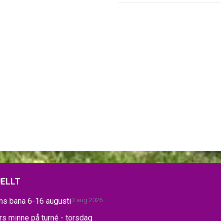
ELLT
ns bana 6-16 augusti
3 aug 2026
s minne på turné - torsdag