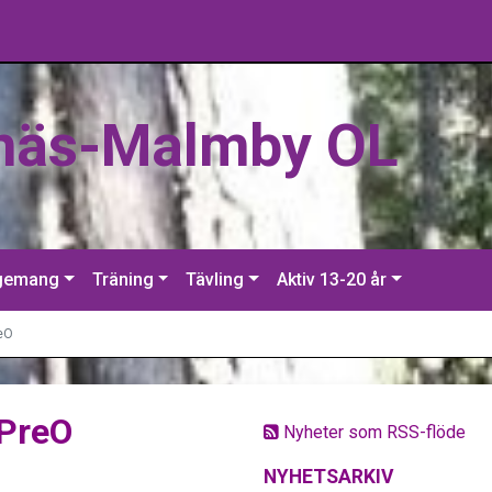
näs-Malmby OL
gemang
Träning
Tävling
Aktiv 13-20 år
reO
 PreO
Nyheter som RSS-flöde
NYHETSARKIV