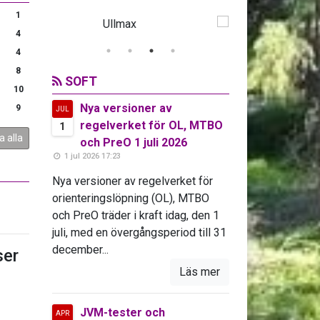
1
4
4
8
SOFT
10
Nya versioner av
9
JUL
regelverket för OL, MTBO
1
a alla
och PreO 1 juli 2026
1 jul 2026 17:23
Nya versioner av regelverket för
orienteringslöpning (OL), MTBO
och PreO träder i kraft idag, den 1
juli, med en övergångsperiod till 31
december...
er
Läs mer
JVM-tester och
APR