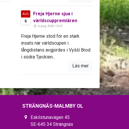
Freja Hjerne sjua i
AUG
världscuppremiären
6
6 aug 2026 15:01
Freja Hjerne stod för en stark
insats när världscupen i
långdistans avgjordes i Vyšší Brod
i södra Tjeckien...
Läs mer
STRÄNGNÄS-MALMBY OL
Eskilstunavägen 45
SE-645 34 Strängnäs