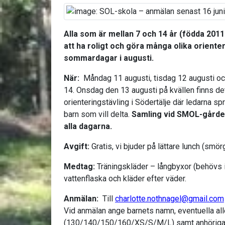
Alla som är mellan 7 och 14 år (födda 201
att ha roligt och göra många olika oriente
sommardagar i augusti.
När:
Måndag 11 augusti, tisdag 12 augusti o
14. Onsdag den 13 augusti på kvällen finns det
orienteringstävling i Södertälje där ledarna s
barn som vill delta.
Samling vid SMOL-gården
alla dagarna.
Avgift:
Gratis, vi bjuder på lättare lunch (smör
Medtag:
Träningskläder – långbyxor (behövs i
vattenflaska och kläder efter väder.
Anmälan:
Till
charlotte.nothnagel@gmail.com
Vid anmälan ange barnets namn, eventuella aller
(130/140/150/160/XS/S/M/L) samt anhöriga