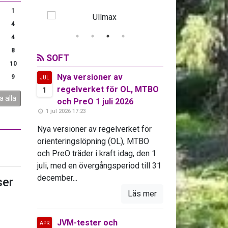
1
4
4
8
SOFT
10
Nya versioner av
9
JUL
regelverket för OL, MTBO
1
a alla
och PreO 1 juli 2026
1 jul 2026 17:23
Nya versioner av regelverket för
orienteringslöpning (OL), MTBO
och PreO träder i kraft idag, den 1
juli, med en övergångsperiod till 31
december...
er
Läs mer
JVM-tester och
APR