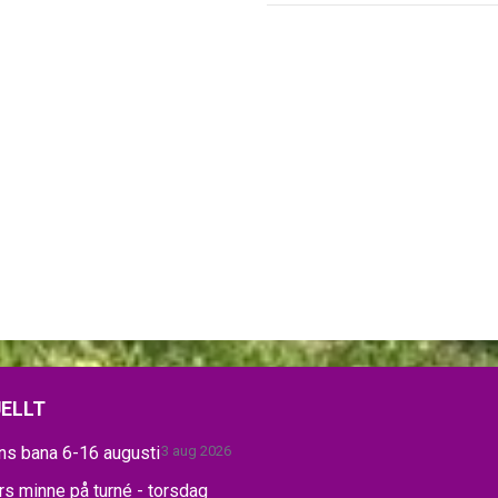
ELLT
ns bana 6-16 augusti
3 aug 2026
s minne på turné - torsdag