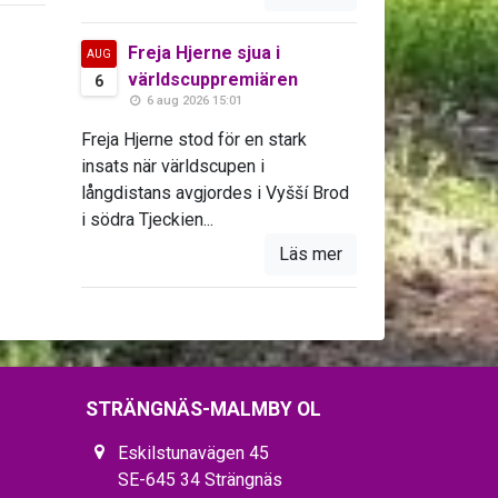
Freja Hjerne sjua i
AUG
världscuppremiären
6
6 aug 2026 15:01
Freja Hjerne stod för en stark
insats när världscupen i
långdistans avgjordes i Vyšší Brod
i södra Tjeckien...
Läs mer
STRÄNGNÄS-MALMBY OL
Eskilstunavägen 45
SE-645 34 Strängnäs