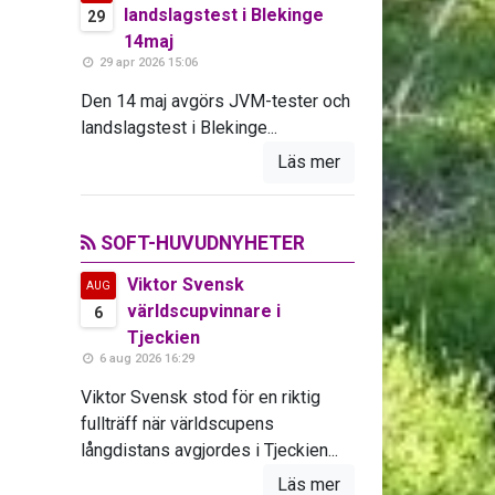
landslagstest i Blekinge
29
14maj
29 apr 2026 15:06
Den 14 maj avgörs JVM-tester och
landslagstest i Blekinge...
Läs mer
SOFT-HUVUDNYHETER
Viktor Svensk
AUG
världscupvinnare i
6
Tjeckien
6 aug 2026 16:29
Viktor Svensk stod för en riktig
fullträff när världscupens
långdistans avgjordes i Tjeckien...
Läs mer