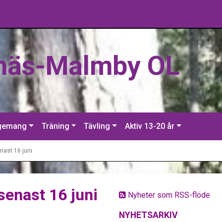
näs-Malmby OL
gemang
Träning
Tävling
Aktiv 13-20 år
nast 16 juni
enast 16 juni
Nyheter som RSS-flöde
NYHETSARKIV