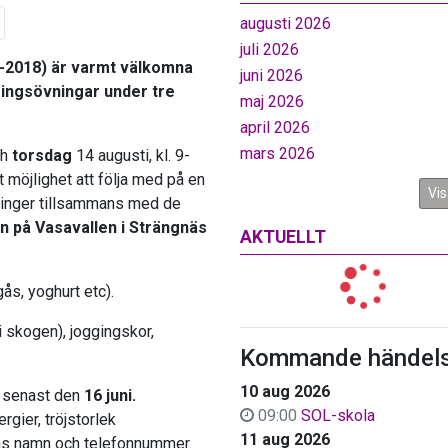
augusti 2026
juli 2026
1-2018) är varmt välkomna
juni 2026
ringsövningar under tre
maj 2026
april 2026
mars 2026
ch
torsdag
14 augusti, kl. 9-
 möjlighet att följa med på en
Vis
pringer tillsammans med de
 på Vasavallen i Strängnäs
AKTUELLT
gås, yoghurt etc).
 skogen), joggingskor,
Kommande händels
10 aug 2026
senast den
16 juni.
09:00
SOL-skola
gier, tröjstorlek
11 aug 2026
s namn och telefonnummer.