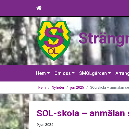
Sträng
Hem
Om oss
SMOLgården
Arran
Hem
Nyheter
jun 2025
SOL-skola – anmälan se
SOL-skola – anmälan s
9 jun 2025