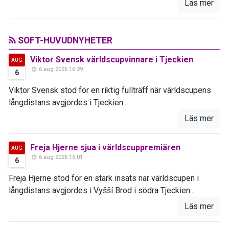
Läs mer
SOFT-HUVUDNYHETER
Viktor Svensk världscupvinnare i Tjeckien
AUG
6 aug 2026 16:29
6
Viktor Svensk stod för en riktig fullträff när världscupens
långdistans avgjordes i Tjeckien...
Läs mer
Freja Hjerne sjua i världscuppremiären
AUG
6 aug 2026 15:01
6
Freja Hjerne stod för en stark insats när världscupen i
långdistans avgjordes i Vyšší Brod i södra Tjeckien...
Läs mer