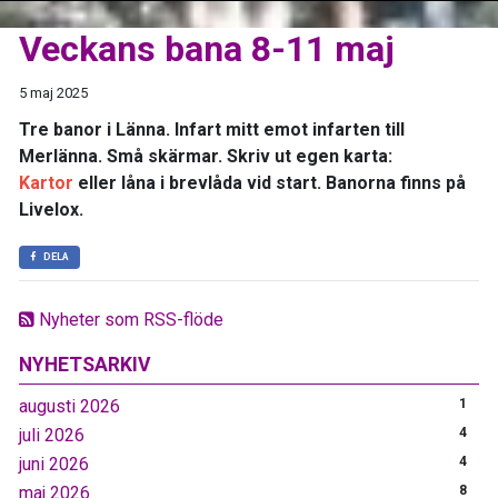
Veckans bana 8-11 maj
5 maj 2025
Tre banor i Länna. Infart mitt emot infarten till
Merlänna. Små skärmar. Skriv ut egen karta:
Kartor
eller låna i brevlåda vid start. Banorna finns på
Livelox.
DELA
Nyheter som RSS-flöde
NYHETSARKIV
augusti 2026
1
juli 2026
4
juni 2026
4
maj 2026
8