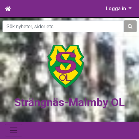
Logga in
Sök
Strängnäs-Malmby OL