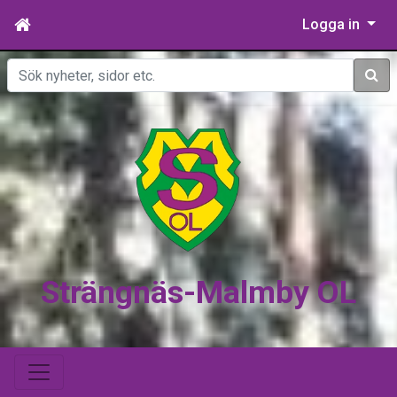
Logga in
Sök
Strängnäs-Malmby OL