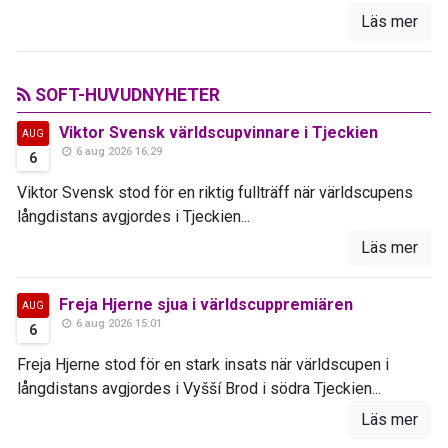
Läs mer
SOFT-HUVUDNYHETER
Viktor Svensk världscupvinnare i Tjeckien
AUG
6 aug 2026 16:29
6
Viktor Svensk stod för en riktig fullträff när världscupens
långdistans avgjordes i Tjeckien...
Läs mer
Freja Hjerne sjua i världscuppremiären
AUG
6 aug 2026 15:01
6
Freja Hjerne stod för en stark insats när världscupen i
långdistans avgjordes i Vyšší Brod i södra Tjeckien...
Läs mer