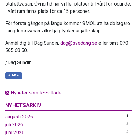
stafettvasan. Övrig tid har vi fler platser till vårt förfogande.
I vårt rum finns plats för ca 15 personer.
För första gången på länge kommer SMOL att ha deltagare
i ungdomsvasan vilket jag tycker är jätteskoj.
Anmäl dig till Dag Sundin,
dag@svedang.se
eller sms 070-
565 68 50.
/Dag Sundin
DELA
Nyheter som RSS-flöde
NYHETSARKIV
augusti 2026
1
juli 2026
4
juni 2026
4