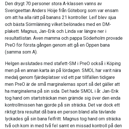
Den drygt 70 personer stora A-klassen vanns av
Sverigeettan Anders Höije från Göteborg som var ensam
om att ha alla rätt på banans 21 kontroller. Leif blev sjua
och bästa Sörmlänning vilket belönades med en DM-
plakett. Magnus, Jan-Erik och Linda var längre ner i
resultatlistan. Även mamma och pappa Söderholm provade
PreO för första gången genom att gå en Öppen bana
(samma som A).
Helgen avslutades med stafett-SM i PreO också i Köping
men på en annan karta än på lördagen. SMOL har varit nära
medalj genom fjärdeplatser vid ett par tillfällen tidigare
men PreO är de små marginalernas sport så det gäller att
ha marginalerna på sin sida. Det hade SMOL i år. Jan-Erik
tog hand om startsträckan men grämde sig över den enda
kontrollmissen han gjorde på sin sträcka. Det var dock ett
riktigt bra resultat då bara en person bland alla tävlande
lyckades gå sin bana felfritt. Magnus tog hand om sträcka
två och kom in med två fel samt en missad kontroll på den