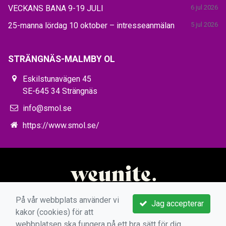
VECKANS BANA 9-19 JULI
6 jul 2026
25-manna lördag 10 oktober – intresseanmälan
5 jul 2026
STRÄNGNÄS-MALMBY OL
Eskilstunavägen 45
SE-645 34 Strängnäs
info@smol.se
https://www.smol.se/
På vår webbplats använder vi
Jag accepterar
kakor (cookies) för att
webbplatsen ska fungera på ett bra sätt för dig.