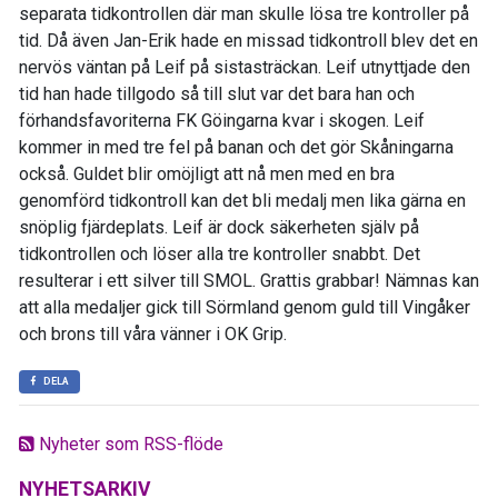
separata tidkontrollen där man skulle lösa tre kontroller på
tid. Då även Jan-Erik hade en missad tidkontroll blev det en
nervös väntan på Leif på sistasträckan. Leif utnyttjade den
tid han hade tillgodo så till slut var det bara han och
förhandsfavoriterna FK Göingarna kvar i skogen. Leif
kommer in med tre fel på banan och det gör Skåningarna
också. Guldet blir omöjligt att nå men med en bra
genomförd tidkontroll kan det bli medalj men lika gärna en
snöplig fjärdeplats. Leif är dock säkerheten själv på
tidkontrollen och löser alla tre kontroller snabbt. Det
resulterar i ett silver till SMOL. Grattis grabbar! Nämnas kan
att alla medaljer gick till Sörmland genom guld till Vingåker
och brons till våra vänner i OK Grip.
DELA
Nyheter som RSS-flöde
NYHETSARKIV