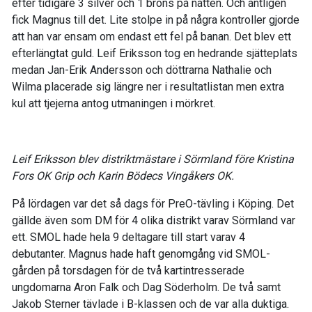
efter tidigare 3 silver och 1 brons på natten. Och äntligen
fick Magnus till det. Lite stolpe in på några kontroller gjorde
att han var ensam om endast ett fel på banan. Det blev ett
efterlängtat guld. Leif Eriksson tog en hedrande sjätteplats
medan Jan-Erik Andersson och döttrarna Nathalie och
Wilma placerade sig längre ner i resultatlistan men extra
kul att tjejerna antog utmaningen i mörkret.
Leif Eriksson blev distriktmästare i Sörmland före Kristina
Fors OK Grip och Karin Bödecs Vingåkers OK.
På lördagen var det så dags för PreO-tävling i Köping. Det
gällde även som DM för 4 olika distrikt varav Sörmland var
ett. SMOL hade hela 9 deltagare till start varav 4
debutanter. Magnus hade haft genomgång vid SMOL-
gården på torsdagen för de två kartintresserade
ungdomarna Aron Falk och Dag Söderholm. De två samt
Jakob Sterner tävlade i B-klassen och de var alla duktiga.