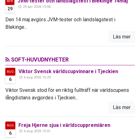
JVM-tester och landslagstest i Blekinge 14maj
APR
29 apr 2026 15:06
29
Den 14 maj avgörs JVM-tester och landslagstest i
Blekinge...
Läs mer
SOFT-HUVUDNYHETER
Viktor Svensk världscupvinnare i Tjeckien
AUG
6 aug 2026 16:29
6
Viktor Svensk stod för en riktig fullträff när världscupens
långdistans avgjordes i Tjeckien...
Läs mer
Freja Hjerne sjua i världscuppremiären
AUG
6 aug 2026 15:01
6