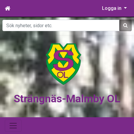
Logga in
Sök
Strängnäs-Malmby OL