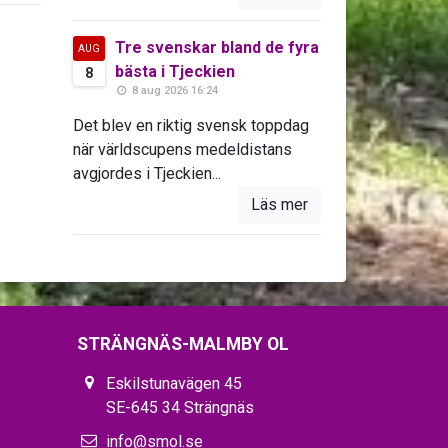
Tre svenskar bland de fyra
AUG
bästa i Tjeckien
8
8 aug 2026 16:24
Det blev en riktig svensk toppdag
när världscupens medeldistans
avgjordes i Tjeckien...
Läs mer
STRÄNGNÄS-MALMBY OL
Eskilstunavägen 45
SE-645 34 Strängnäs
info@smol.se