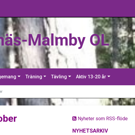
näs-Malmby OL
gemang
Träning
Tävling
Aktiv 13-20 år
er
ober
Nyheter som RSS-flöde
NYHETSARKIV