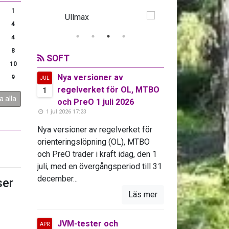
1
4
4
8
SOFT
10
Nya versioner av
9
JUL
regelverket för OL, MTBO
1
a alla
och PreO 1 juli 2026
1 jul 2026 17:23
Nya versioner av regelverket för
orienteringslöpning (OL), MTBO
och PreO träder i kraft idag, den 1
juli, med en övergångsperiod till 31
december...
er
Läs mer
JVM-tester och
APR