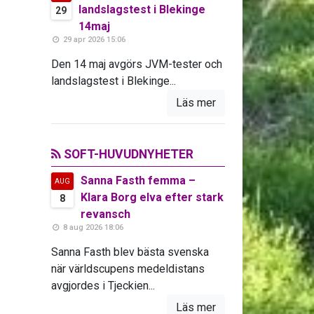
landslagstest i Blekinge
29
14maj
29 apr 2026 15:06
Den 14 maj avgörs JVM-tester och
landslagstest i Blekinge...
Läs mer
SOFT-HUVUDNYHETER
Sanna Fasth femma –
AUG
Klara Borg elva efter stark
8
revansch
8 aug 2026 18:06
Sanna Fasth blev bästa svenska
när världscupens medeldistans
avgjordes i Tjeckien...
Läs mer