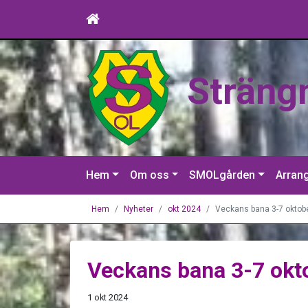
Sträng
Hem
Om oss
SMOLgården
Arran
Hem
Nyheter
okt 2024
Veckans bana 3-7 oktob
Veckans bana 3-7 okt
1 okt 2024