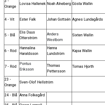
3 -
Lovisa Hallenek
Noah Alneberg
Gösta Wallin
Orange
4 - Vit
Ester Falk
Johan Gottsén
Agnes Lundagårds
Elis Duus
Anders
5 - Blå
Sixten Wallin
Otterström
Westbom
Hannalina
Hanna
6 - Röd
Kajsa Wallin
Haraldsson
Lundström
Pontus
Thomas
7 - Röd
Tomas Hjorth
Eriksson
Pettersson
23 -
Sven-Olof Hellström
Orange
24 - Blå
Anna Folkegård