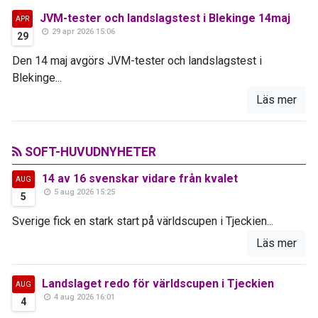
JVM-tester och landslagstest i Blekinge 14maj
APR
29 apr 2026 15:06
29
Den 14 maj avgörs JVM-tester och landslagstest i
Blekinge...
Läs mer
SOFT-HUVUDNYHETER
14 av 16 svenskar vidare från kvalet
AUG
5 aug 2026 15:25
5
Sverige fick en stark start på världscupen i Tjeckien...
Läs mer
Landslaget redo för världscupen i Tjeckien
AUG
4 aug 2026 16:01
4