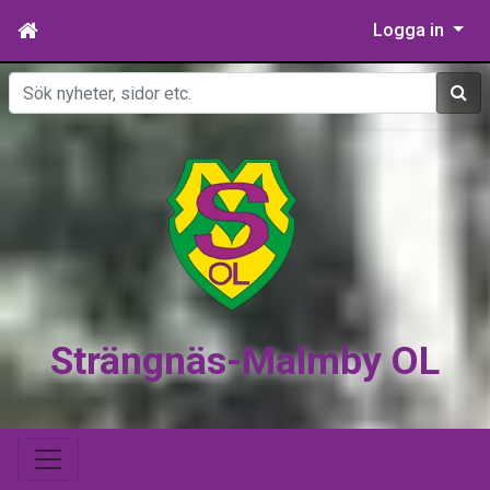
Logga in
Sök
Strängnäs-Malmby OL