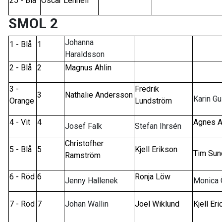
25 - Blå
Oscar Lennell
SMOL 2
Johanna
1 - Blå
1
Haraldsson
2 - Blå
2
Magnus Ahlin
3 -
Fredrik
3
Nathalie Andersson
Karin G
Orange
Lundström
4 - Vit
4
Agnes A
Josef Falk
Stefan Ihrsén
Christofher
5 - Blå
5
Kjell Erikson
Tim Sun
Ramström
6 - Röd
6
Ronja Löw
Jenny Hallenek
Monica 
7 - Röd
7
Johan Wallin
Joel Wiklund
Kjell Er