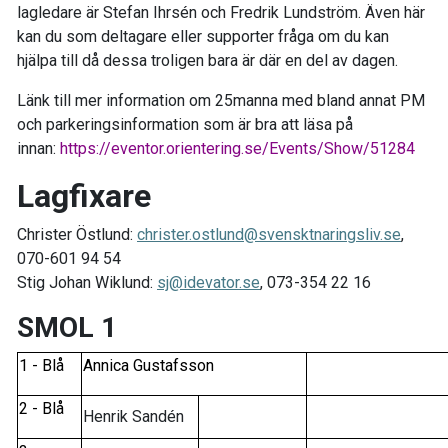
lagledare är Stefan Ihrsén och Fredrik Lundström. Även här
kan du som deltagare eller supporter fråga om du kan
hjälpa till då dessa troligen bara är där en del av dagen.
Länk till mer information om 25manna med bland annat PM
och parkeringsinformation som är bra att läsa på
innan:
https://eventor.orientering.se/Events/Show/51284
Lagfixare
Christer Östlund:
christer.ostlund@svensktnaringsliv.se
,
070-601 94 54
Stig Johan Wiklund:
sj@idevator.se
, 073-354 22 16
SMOL 1
1 - Blå
Annica Gustafsson
2 - Blå
Henrik Sandén