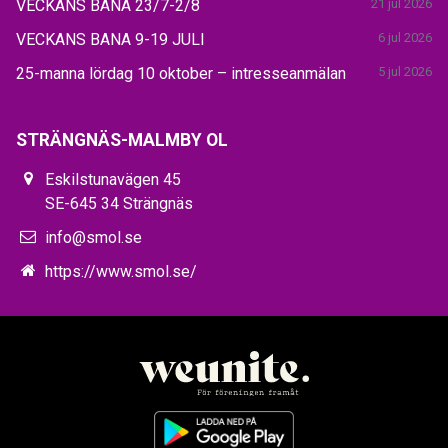
VECKANS BANA 23/7-2/8
21 jul 2026
VECKANS BANA 9-19 JULI
6 jul 2026
25-manna lördag 10 oktober – intresseanmälan
5 jul 2026
STRÄNGNÄS-MALMBY OL
Eskilstunavägen 45
SE-645 34 Strängnäs
info@smol.se
https://www.smol.se/