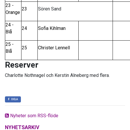
23 -
23
Sören Sand
Orange
24 -
24
Sofia Kihlman
Blå
25 -
25
Christer Lennell
Blå
Reserver
Charlotte Nothnagel och Kerstin Alneberg med flera.
DELA
Nyheter som RSS-flöde
NYHETSARKIV