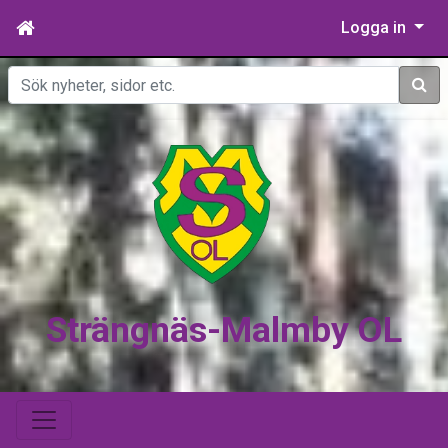
Logga in
Sök
Strängnäs-Malmby OL