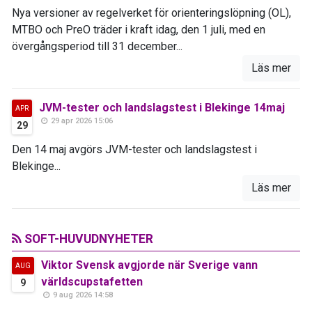
Nya versioner av regelverket för orienteringslöpning (OL),
MTBO och PreO träder i kraft idag, den 1 juli, med en
övergångsperiod till 31 december...
Läs mer
JVM-tester och landslagstest i Blekinge 14maj
APR
29 apr 2026 15:06
29
Den 14 maj avgörs JVM-tester och landslagstest i
Blekinge...
Läs mer
SOFT-HUVUDNYHETER
Viktor Svensk avgjorde när Sverige vann
AUG
världscupstafetten
9
9 aug 2026 14:58