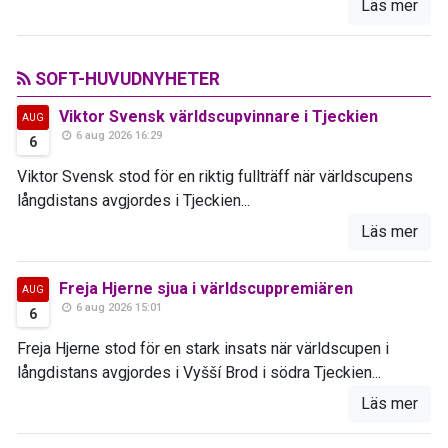
Läs mer
SOFT-HUVUDNYHETER
Viktor Svensk världscupvinnare i Tjeckien
AUG
6 aug 2026 16:29
6
Viktor Svensk stod för en riktig fullträff när världscupens
långdistans avgjordes i Tjeckien...
Läs mer
Freja Hjerne sjua i världscuppremiären
AUG
6 aug 2026 15:01
6
Freja Hjerne stod för en stark insats när världscupen i
långdistans avgjordes i Vyšší Brod i södra Tjeckien...
Läs mer