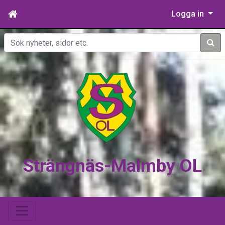
Logga in
Sök
Strängnäs-Malmby OL