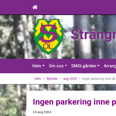
Sträng
Hem
Om oss
SMOLgården
Arran
Hem
Nyheter
aug 2024
Ingen parkering inne på
Ingen parkering inne 
24 aug 2024