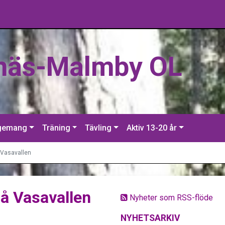
näs-Malmby OL
gemang
Träning
Tävling
Aktiv 13-20 år
 Vasavallen
på Vasavallen
Nyheter som RSS-flöde
NYHETSARKIV