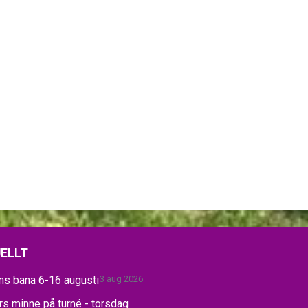
ELLT
ns bana 6-16 augusti
3 aug 2026
s minne på turné - torsdag