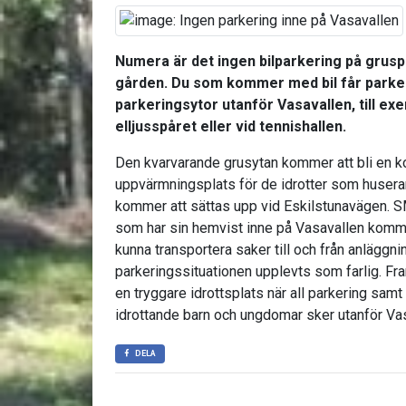
Numera är det ingen bilparkering på grus
gården. Du som kommer med bil får park
parkeringsytor utanför Vasavallen, till ex
elljusspåret eller vid tennishallen.
Den kvarvarande grusytan kommer att bli en 
uppvärmningsplats för de idrotter som husera
kommer att sättas upp vid Eskilstunavägen. S
som har sin hemvist inne på Vasavallen kommer
kunna transportera saker till och från anläggni
parkeringssituationen upplevts som farlig. Fra
en tryggare idrottsplats när all parkering sam
idrottande barn och ungdomar sker utanför Vas
DELA