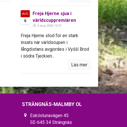
Freja Hjerne sjua i
AUG
världscuppremiären
6
6 aug 2026 15:01
Freja Hjerne stod för en stark
insats när världscupen i
långdistans avgjordes i Vyšší Brod
i södra Tjeckien...
Läs mer
STRÄNGNÄS-MALMBY OL
Eskilstunavägen 45
SE-645 34 Strängnäs