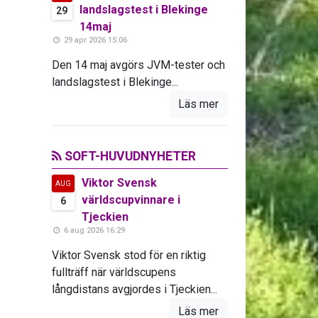
landslagstest i Blekinge
29
14maj
29 apr 2026 15:06
Den 14 maj avgörs JVM-tester och
landslagstest i Blekinge...
Läs mer
SOFT-HUVUDNYHETER
Viktor Svensk
AUG
världscupvinnare i
6
Tjeckien
6 aug 2026 16:29
Viktor Svensk stod för en riktig
fullträff när världscupens
långdistans avgjordes i Tjeckien...
Läs mer