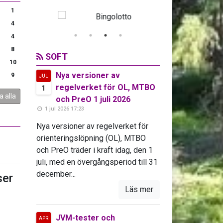
1
4
4
8
SOFT
10
Nya versioner av
9
JUL
regelverket för OL, MTBO
1
a alla
och PreO 1 juli 2026
1 jul 2026 17:23
Nya versioner av regelverket för
orienteringslöpning (OL), MTBO
och PreO träder i kraft idag, den 1
juli, med en övergångsperiod till 31
december...
er
Läs mer
JVM-tester och
APR