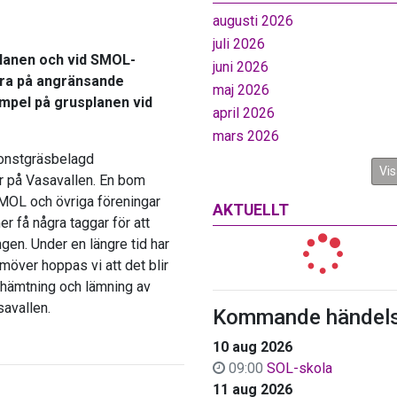
augusti 2026
juli 2026
planen och vid SMOL-
juni 2026
era på angränsande
maj 2026
empel på grusplanen vid
april 2026
mars 2026
konstgräsbelagd
Vis
r på Vasavallen. En bom
MOL och övriga föreningar
AKTUELLT
 få några taggar för att
ngen. Under en längre tid har
möver hoppas vi att det blir
t hämtning och lämning av
avallen.
Kommande händels
10 aug 2026
09:00
SOL-skola
11 aug 2026