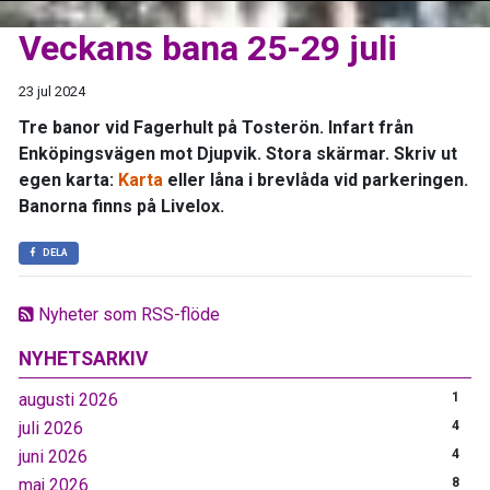
Veckans bana 25-29 juli
23 jul 2024
Tre banor vid Fagerhult på Tosterön. Infart från
Enköpingsvägen mot Djupvik. Stora skärmar. Skriv ut
egen karta:
Karta
eller låna i brevlåda vid parkeringen.
Banorna finns på Livelox.
DELA
Nyheter som RSS-flöde
NYHETSARKIV
augusti 2026
1
juli 2026
4
juni 2026
4
maj 2026
8