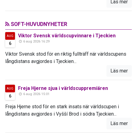
Läs mer
SOFT-HUVUDNYHETER
Viktor Svensk världscupvinnare i Tjeckien
AUG
6 aug 2026 16:29
6
Viktor Svensk stod för en riktig fullträff när världscupens
långdistans avgjordes i Tjeckien...
Läs mer
Freja Hjerne sjua i världscuppremiären
AUG
6 aug 2026 15:01
6
Freja Hjerne stod för en stark insats när världscupen i
långdistans avgjordes i Vyšší Brod i södra Tjeckien...
Läs mer