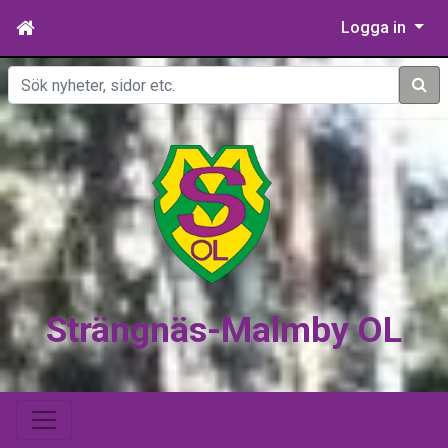
Logga in
Sök
Strängnäs-Malmby OL