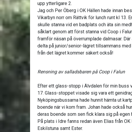
upp ytterligare 2.
Jag och Per Öberg i OK Hällen hade innan bestäm
Vikarbyn norr om Rättvik för lunch runt kl 13. E
skulle stanna vid en badplats och äta sin med
såklart genom att först stanna vid Coop i Falu
framför näsan på överrumplade dalmasar. Där
delta på junior/senior-lägret tillsammans med
från det lägret kommer säkert också!
Rensning av salladsbaren på Coop i Falun
Efter ett glass-stopp i Älvdalen för min buss v
17. Glass-stoppet visade sig vara ett genidra
Nyköpingsbussarna hade hunnit hämta ut kartpås
boende när vi kom fram. Johan hade också hunnit
deras boende som sen fick klara sig på egen 
På plats i Idre fanns redan även Elias från OK 
Eskilstuna samt Ester.