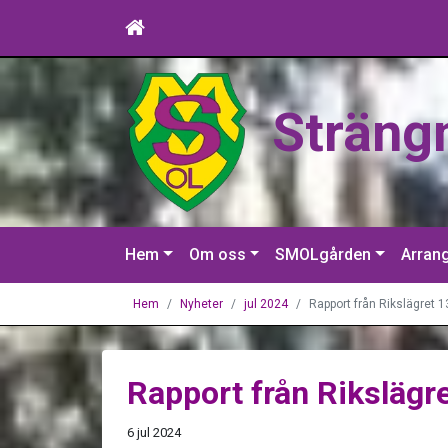
Sträng
Hem
Om oss
SMOLgården
Arran
Hem
Nyheter
jul 2024
Rapport från Rikslägret 13
Rapport från Rikslägre
6 jul 2024