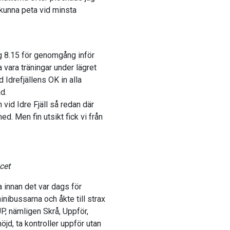
kunna peta vid minsta
g 8.15 för genomgång inför
vara träningar under lägret
 Idrefjällens OK in alla
d.
vid Idre Fjäll så redan där
med. Men fin utsikt fick vi från
cet
a innan det var dags för
inibussarna och åkte till strax
UP, nämligen Skrå, Uppför,
höjd, ta kontroller uppför utan