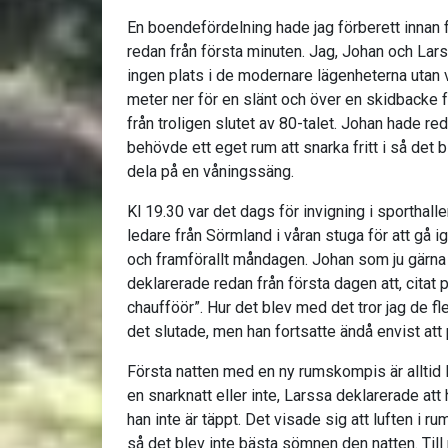
En boendefördelning hade jag förberett innan 
redan från första minuten. Jag, Johan och La
ingen plats i de modernare lägenheterna utan 
meter ner för en slänt och över en skidbacke f
från troligen slutet av 80-talet. Johan hade re
behövde ett eget rum att snarka fritt i så det 
dela på en våningssäng.
Kl 19.30 var det dags för invigning i sporthalle
ledare från Sörmland i våran stuga för att gå 
och framförallt måndagen. Johan som ju gärna 
deklarerade redan från första dagen att, citat 
chaufföör”. Hur det blev med det tror jag de f
det slutade, men han fortsatte ändå envist att
Första natten med en ny rumskompis är alltid 
en snarknatt eller inte, Larssa deklarerade att
han inte är täppt. Det visade sig att luften i r
så det blev inte bästa sömnen den natten. Till