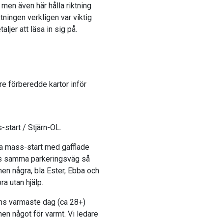
k men även här hålla riktning
tningen verkligen var viktig
ljer att läsa in sig på.
are förberedde kartor inför
-start / Stjärn-OL.
äna mass-start med gafflade
ängs samma parkeringsväg så
en några, bla Ester, Ebba och
ra utan hjälp.
ans varmaste dag (ca 28+)
 men något för varmt. Vi ledare