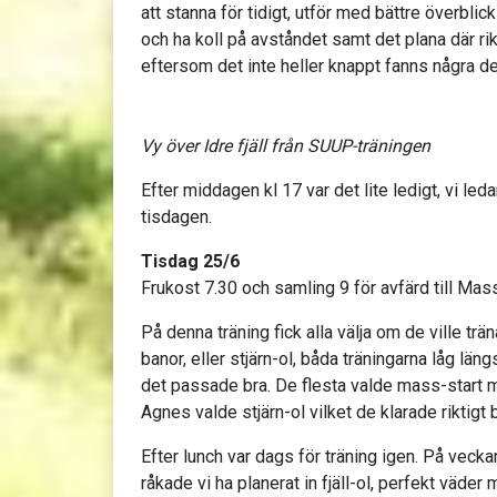
att stanna för tidigt, utför med bättre överblic
och ha koll på avståndet samt det plana där rik
eftersom det inte heller knappt fanns några deta
Vy över Idre fjäll från SUUP-träningen
Efter middagen kl 17 var det lite ledigt, vi led
tisdagen.
Tisdag 25/6
Frukost 7.30 och samling 9 för avfärd till Mass
På denna träning fick alla välja om de ville tr
banor, eller stjärn-ol, båda träningarna låg l
det passade bra. De flesta valde mass-start m
Agnes valde stjärn-ol vilket de klarade riktigt b
Efter lunch var dags för träning igen. På veck
råkade vi ha planerat in fjäll-ol, perfekt väder