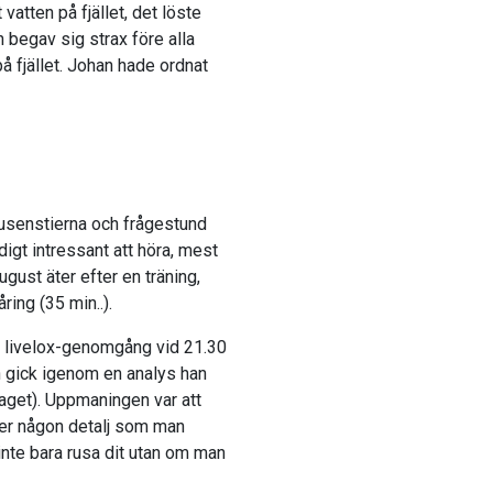
vatten på fjället, det löste
 begav sig strax före alla
å fjället. Johan hade ordnat
rusenstierna och frågestund
igt intressant att höra, mest
gust äter efter en träning,
ing (35 min..).
i livelox-genomgång vid 21.30
n gick igenom en analys han
laget). Uppmaningen var att
ser någon detalj som man
nte bara rusa dit utan om man