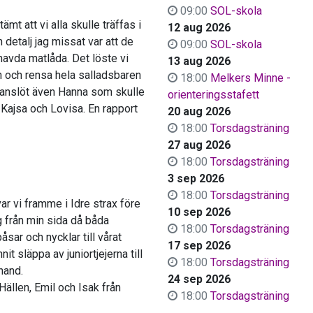
09:00
SOL-skola
t att vi alla skulle träffas i
12 aug 2026
n detalj jag missat var att de
09:00
SOL-skola
havda matlåda. Det löste vi
13 aug 2026
n och rensa hela salladsbaren
18:00
Melkers Minne -
 anslöt även Hanna som skulle
orienteringsstafett
 Kajsa och Lovisa. En rapport
20 aug 2026
18:00
Torsdagsträning
27 aug 2026
18:00
Torsdagsträning
3 sep 2026
18:00
Torsdagsträning
ar vi framme i Idre strax före
10 sep 2026
g från min sida då båda
18:00
Torsdagsträning
ar och nycklar till vårat
17 sep 2026
 släppa av juniortjejerna till
18:00
Torsdagsträning
hand.
24 sep 2026
Hällen, Emil och Isak från
18:00
Torsdagsträning