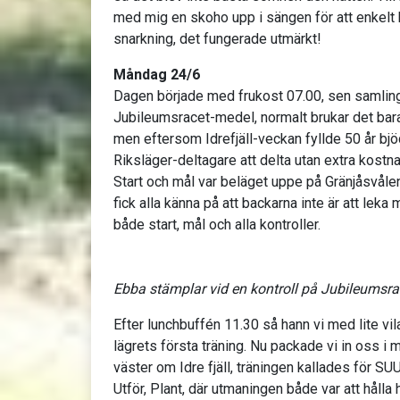
med mig en skoho upp i sängen för att enkelt 
snarkning, det fungerade utmärkt!
Måndag 24/6
Dagen började med frukost 07.00, sen samlin
Jubileumsracet-medel, normalt brukar det bara 
men eftersom Idrefjäll-veckan fyllde 50 år bjöd
Riksläger-deltagare att delta utan extra kostna
Start och mål var beläget uppe på Gränjåsvålen 
fick alla känna på att backarna inte är att leka 
både start, mål och alla kontroller.
Ebba stämplar vid en kontroll på Jubileumsra
Efter lunchbuffén 11.30 så hann vi med lite vil
lägrets första träning. Nu packade vi in oss i m
väster om Idre fjäll, träningen kallades för SU
Utför, Plant, där utmaningen både var att hålla 