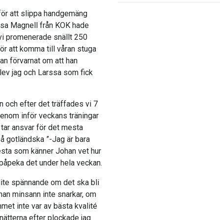
för att slippa handgemäng
rssa Magnell från KOK hade
vi promenerade snällt 250
ör att komma till våran stuga
dan förvarnat om att han
blev jag och Larssa som fick
n och efter det träffades vi 7
igenom inför veckans träningar
tar ansvar för det mesta
på gotländska ”-Jag är bara
lesta som känner Johan vet hur
 påpeka det under hela veckan.
lite spännande om det ska bli
 han minsann inte snarkar, om
ummet inte var av bästa kvalité
 nätterna efter plockade jag