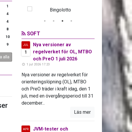
1
4
4
8
SOFT
10
Nya versioner av
9
JUL
regelverket för OL, MTBO
1
a alla
och PreO 1 juli 2026
1 jul 2026 17:23
Nya versioner av regelverket för
orienteringslöpning (OL), MTBO
och PreO träder i kraft idag, den 1
juli, med en övergångsperiod till 31
december...
er
Läs mer
JVM-tester och
APR