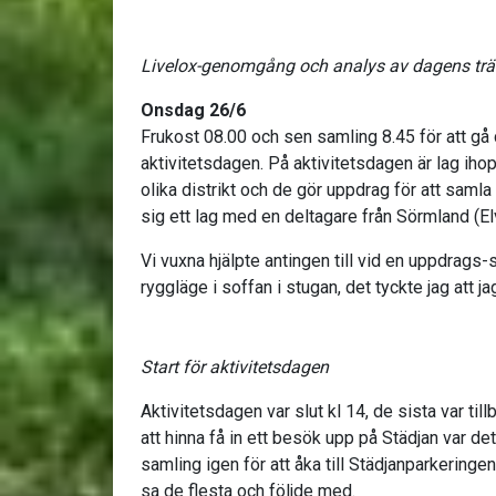
Livelox-genomgång och analys av dagens trä
Onsdag 26/6
Frukost 08.00 och sen samling 8.45 för att gå c
aktivitetsdagen. På aktivitetsdagen är lag ih
olika distrikt och de gör uppdrag för att samla 
sig ett lag med en deltagare från Sörmland (El
Vi vuxna hjälpte antingen till vid en uppdrags-
ryggläge i soffan i stugan, det tyckte jag att jag
Start för aktivitetsdagen
Aktivitetsdagen var slut kl 14, de sista var til
att hinna få in ett besök upp på Städjan var de
samling igen för att åka till Städjanparkeringen
sa de flesta och följde med.