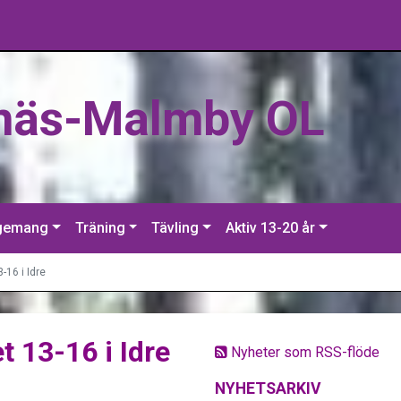
näs-Malmby OL
gemang
Träning
Tävling
Aktiv 13-20 år
-16 i Idre
t 13-16 i Idre
Nyheter som RSS-flöde
NYHETSARKIV