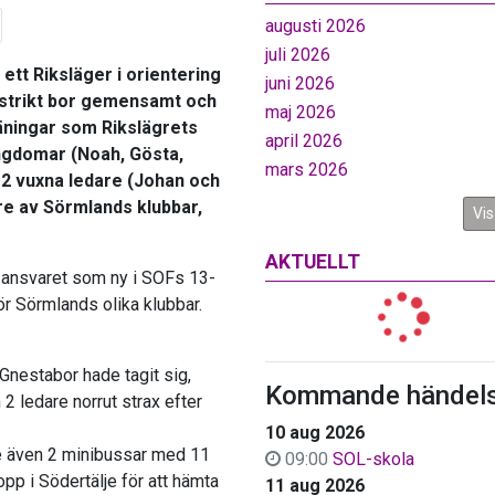
augusti 2026
juli 2026
 ett Riksläger i orientering
juni 2026
distrikt bor gemensamt och
maj 2026
äningar som Rikslägrets
april 2026
ngdomar (Noah, Gösta,
mars 2026
h 2 vuxna ledare (Johan och
are av Sörmlands klubbar,
Vis
AKTUELLT
it ansvaret som ny i SOFs 13-
 Sörmlands olika klubbar.
Gnestabor hade tagit sig,
Kommande händels
 ledare norrut strax efter
10 aug 2026
e även 2 minibussar med 11
09:00
SOL-skola
pp i Södertälje för att hämta
11 aug 2026