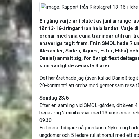
En gång varje år i slutet av juni arrangeras
för 13-16-åringar från hela landet. Varje 
ordnar med sina egna träningar utifrån tr
ansvariga tagit fram. Från SMOL hade 7 u
Alexander, Sixten, Agnes, Ester, Ebba) oc
Daniel) anmält sig, för övrigt flest deltag
som vanligt de senaste 3 åren.
Det här året hade jag (även kallad Daniel) tag
20-kommitté att ordna med gemensam resa för
Söndag 23/6
Efter en samling vid SMOL-gården, dit även 4 
begav sig 2 minibussar med 13 ungdomar och 2
09.30.
En timme tidigare någonstans i Nyköping had
ungdomar och 5 ledare rullat norrut med ett sto