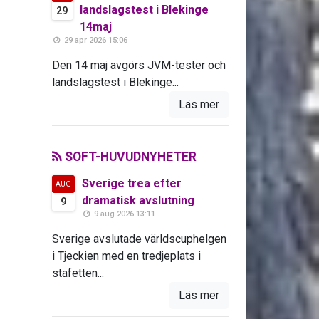
landslagstest i Blekinge
29
14maj
29 apr 2026 15:06
Den 14 maj avgörs JVM-tester och
landslagstest i Blekinge...
Läs mer
SOFT-HUVUDNYHETER
Sverige trea efter
AUG
dramatisk avslutning
9
9 aug 2026 13:11
Sverige avslutade världscuphelgen
i Tjeckien med en tredjeplats i
stafetten...
Läs mer