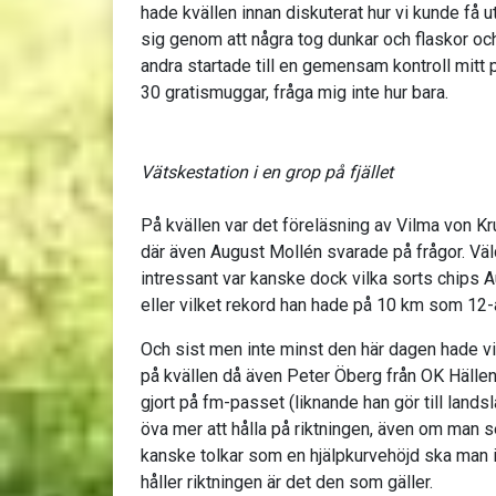
hade kvällen innan diskuterat hur vi kunde få ut 
sig genom att några tog dunkar och flaskor och
andra startade till en gemensam kontroll mitt p
30 gratismuggar, fråga mig inte hur bara.
Vätskestation i en grop på fjället
På kvällen var det föreläsning av Vilma von K
där även August Mollén svarade på frågor. Väld
intressant var kanske dock vilka sorts chips Au
eller vilket rekord han hade på 10 km som 12-år
Och sist men inte minst den här dagen hade v
på kvällen då även Peter Öberg från OK Hälle
gjort på fm-passet (liknande han gör till lands
öva mer att hålla på riktningen, även om man 
kanske tolkar som en hjälpkurvehöjd ska man i
håller riktningen är det den som gäller.