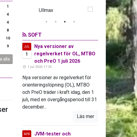
1
4
4
8
SOFT
10
Nya versioner av
9
JUL
regelverket för OL, MTBO
1
a alla
och PreO 1 juli 2026
1 jul 2026 17:23
Nya versioner av regelverket för
orienteringslöpning (OL), MTBO
och PreO träder i kraft idag, den 1
juli, med en övergångsperiod till 31
december...
er
Läs mer
JVM-tester och
APR