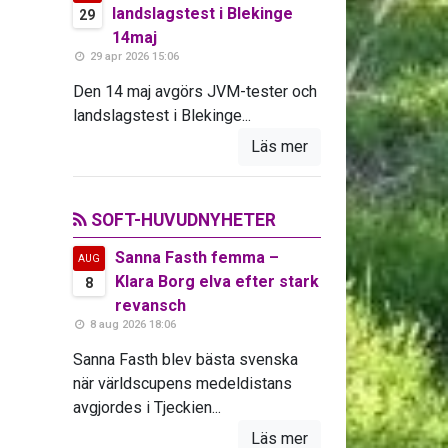
landslagstest i Blekinge
29
14maj
29 apr 2026 15:06
Den 14 maj avgörs JVM-tester och
landslagstest i Blekinge...
Läs mer
SOFT-HUVUDNYHETER
Sanna Fasth femma –
AUG
Klara Borg elva efter stark
8
revansch
8 aug 2026 18:06
Sanna Fasth blev bästa svenska
när världscupens medeldistans
avgjordes i Tjeckien...
Läs mer