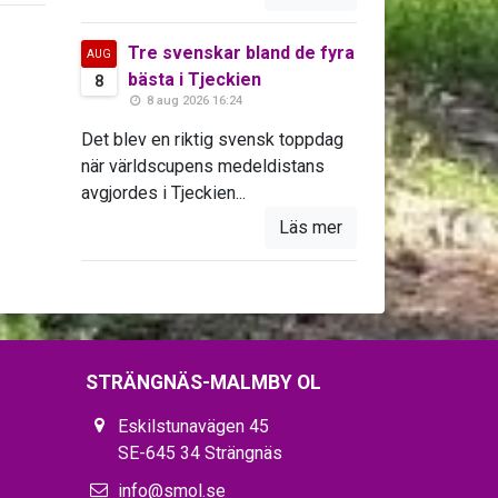
Tre svenskar bland de fyra
AUG
bästa i Tjeckien
8
8 aug 2026 16:24
Det blev en riktig svensk toppdag
när världscupens medeldistans
avgjordes i Tjeckien...
Läs mer
STRÄNGNÄS-MALMBY OL
Eskilstunavägen 45
SE-645 34 Strängnäs
info@smol.se