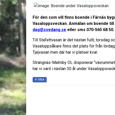
För den som vill finns boende i Färnäs by
Vasaloppsveckan. Anmälan om boende till 
dag@svedang.se
eller sms 070-565 68 50.
Till Stafettvasan är det nästan fullt, torsdag oc
Vasaloppsåkare finns det plats för från lörda
Tjejvasan men där har vi platser kvar.
Strängnäs-Malmby OL disponerar “vävrummet”
har vi varit i nästan 30 år under Vasaloppsvec
DELA