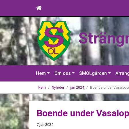
Sträng
Hem
Om oss
SMOLgården
Arran
Hem
Nyheter
jan 2024
Boende under Vasalopp
Boende under Vasalo
7 jan 2024