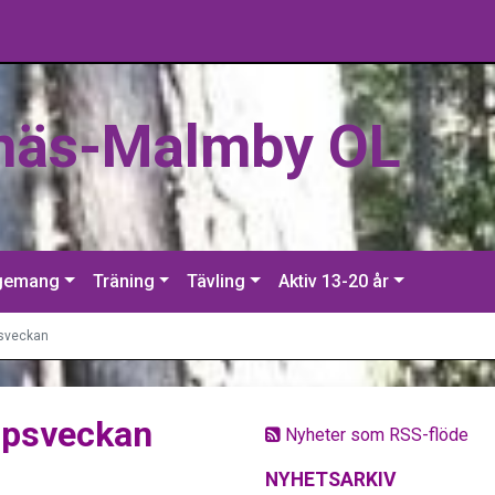
näs-Malmby OL
gemang
Träning
Tävling
Aktiv 13-20 år
sveckan
ppsveckan
Nyheter som RSS-flöde
NYHETSARKIV