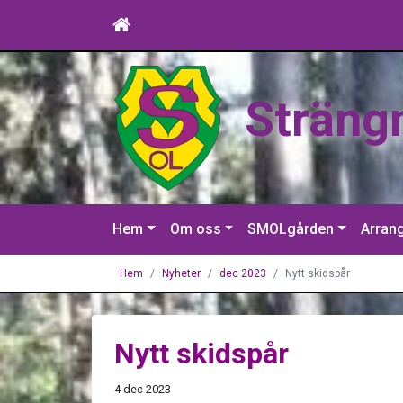
Sträng
Hem
Om oss
SMOLgården
Arran
Hem
Nyheter
dec 2023
Nytt skidspår
Nytt skidspår
4 dec 2023