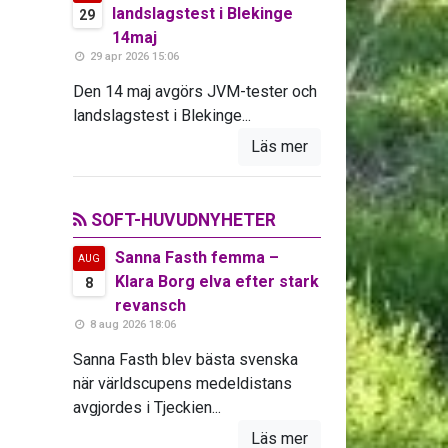
landslagstest i Blekinge
29
14maj
29 apr 2026 15:06
Den 14 maj avgörs JVM-tester och
landslagstest i Blekinge...
Läs mer
SOFT-HUVUDNYHETER
Sanna Fasth femma –
AUG
Klara Borg elva efter stark
8
revansch
8 aug 2026 18:06
Sanna Fasth blev bästa svenska
när världscupens medeldistans
avgjordes i Tjeckien...
Läs mer