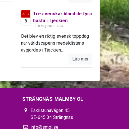
Tre svenskar bland de fyra
AUG
bästa i Tjeckien
8
8 aug 2026 16:24
Det blev en riktig svensk toppdag
när världscupens medeldistans
avgjordes i Tjeckien...
Läs mer
STRÄNGNÄS-MALMBY OL
Eskilstunavägen 45
SE-645 34 Strängnäs
info@smol.se