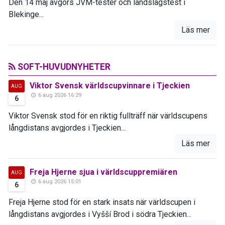
Den 14 maj avgörs JVM-tester och landslagstest i
Blekinge...
Läs mer
SOFT-HUVUDNYHETER
Viktor Svensk världscupvinnare i Tjeckien
AUG
6 aug 2026 16:29
6
Viktor Svensk stod för en riktig fullträff när världscupens
långdistans avgjordes i Tjeckien...
Läs mer
Freja Hjerne sjua i världscuppremiären
AUG
6 aug 2026 15:01
6
Freja Hjerne stod för en stark insats när världscupen i
långdistans avgjordes i Vyšší Brod i södra Tjeckien...