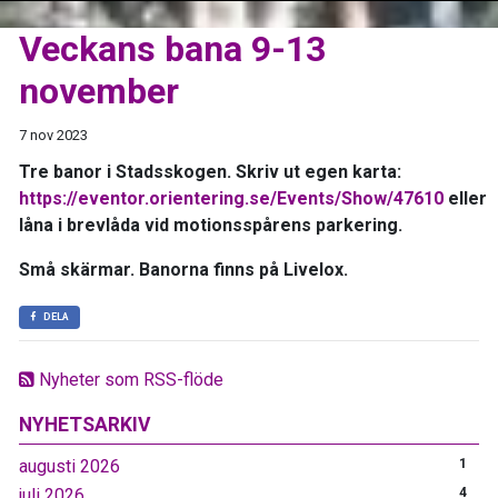
Veckans bana 9-13
november
7 nov 2023
Tre banor i Stadsskogen. Skriv ut egen karta:
https://eventor.orientering.se/Events/Show/47610
eller
låna i brevlåda vid motionsspårens parkering.
Små skärmar. Banorna finns på Livelox.
DELA
Nyheter som RSS-flöde
NYHETSARKIV
augusti 2026
1
juli 2026
4