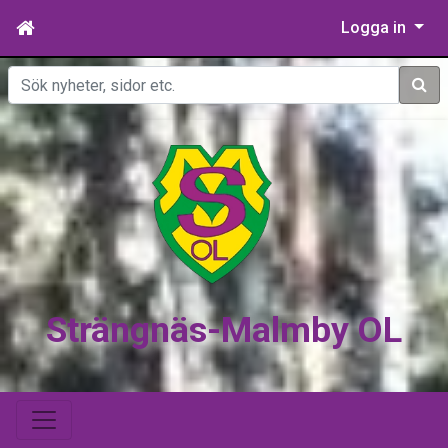
Logga in
Sök
Strängnäs-Malmby OL