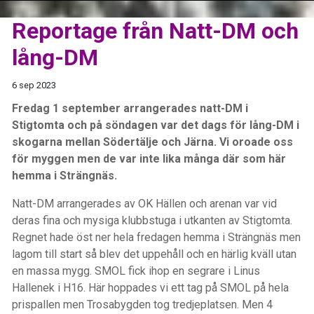
Reportage från Natt-DM och
lång-DM
6 sep 2023
Fredag 1 september arrangerades natt-DM i
Stigtomta och på söndagen var det dags för lång-DM i
skogarna mellan Södertälje och Järna. Vi oroade oss
för myggen men de var inte lika många där som här
hemma i Strängnäs.
Natt-DM arrangerades av OK Hällen och arenan var vid
deras fina och mysiga klubbstuga i utkanten av Stigtomta.
Regnet hade öst ner hela fredagen hemma i Strängnäs men
lagom till start så blev det uppehåll och en härlig kväll utan
en massa mygg. SMOL fick ihop en segrare i Linus
Hallenek i H16. Här hoppades vi ett tag på SMOL på hela
prispallen men Trosabygden tog tredjeplatsen. Men 4