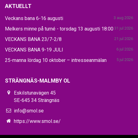
AKTUELLT
Veckans bana 6-16 augusti
3 aug 2026
Melkers minne på turné - torsdag 13 augusti 18:00
31 jul 2026
VECKANS BANA 23/7-2/8
21 jul 2026
VECKANS BANA 9-19 JULI
6 jul 2026
25-manna lördag 10 oktober – intresseanmälan
5 jul 2026
STRÄNGNÄS-MALMBY OL
Eskilstunavägen 45
SE-645 34 Strängnäs
info@smol.se
https://www.smol.se/