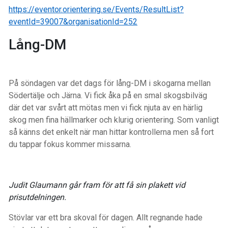
https://eventor.orientering.se/Events/ResultList?
eventId=39007&organisationId=252
Lång-DM
På söndagen var det dags för lång-DM i skogarna mellan
Södertälje och Järna. Vi fick åka på en smal skogsbilväg
där det var svårt att mötas men vi fick njuta av en härlig
skog men fina hällmarker och klurig orientering. Som vanligt
så känns det enkelt när man hittar kontrollerna men så fort
du tappar fokus kommer missarna.
Judit Glaumann går fram för att få sin plakett vid
prisutdelningen.
Stövlar var ett bra skoval för dagen. Allt regnande hade