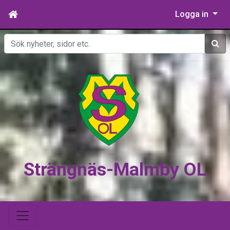
Logga in
Sök
Strängnäs-Malmby OL