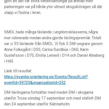
gjort att det var stora vattensamlingar på arenan men
parkeringen var på hårda ytor utmed skogsbilvägen så där
slapp vi fastna i leran.
SMOL hade många tävlande i ungdomsklasserna, några
mer rutinerade medan andra gjorde tävlingspremiär. Totalt
var vi 35 tävlande från SMOL. Vi fick 5 DM-segrare genom
Anna Folkegård i D55, Carina Sundbüe i D60, Karin
Gustafsson i D75, Emilia Lennell i D14 och Daniel Alneberg
i H45.
Länk till resultat:
https://eventor.orientering.se/Events/ResultList?
eventId=39725&organisationId=252
DM-tävlingarna fortsätter med medel-DM i skogarna
utanför Trosa söndag 17 september och med stafett-DM
den 24 september utanför Katrineholm.