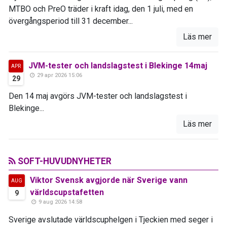
MTBO och PreO träder i kraft idag, den 1 juli, med en
övergångsperiod till 31 december...
Läs mer
JVM-tester och landslagstest i Blekinge 14maj
APR
29 apr 2026 15:06
29
Den 14 maj avgörs JVM-tester och landslagstest i
Blekinge...
Läs mer
SOFT-HUVUDNYHETER
Viktor Svensk avgjorde när Sverige vann
AUG
världscupstafetten
9
9 aug 2026 14:58
Sverige avslutade världscuphelgen i Tjeckien med seger i