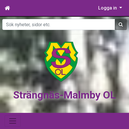
Logga in
Sök
Strängnäs-Malmby OL