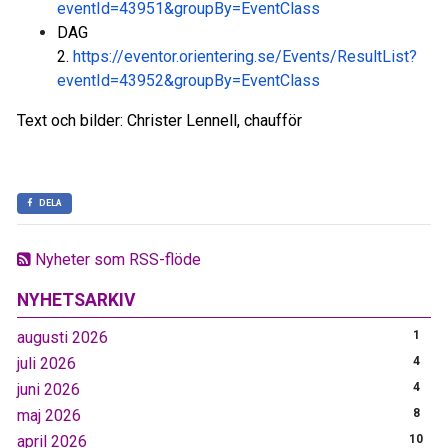
eventId=43951&groupBy=EventClass
DAG
2.
https://eventor.orientering.se/Events/ResultList?
eventId=43952&groupBy=EventClass
Text och bilder: Christer Lennell, c
haufför
DELA
Nyheter som RSS-flöde
NYHETSARKIV
augusti 2026
1
juli 2026
4
juni 2026
4
maj 2026
8
april 2026
10