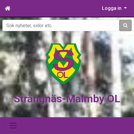
Logga in
Sök
Strängnäs-Malmby OL