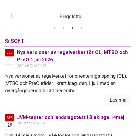
SOFT
Nya versioner av regelverket för OL, MTBO och
JUL
PreO 1 juli 2026
1
1 jul 2026 17:23
Nya versioner av regelverket för orienteringslöpning (OL),
MTBO och PreO träder i kraft idag, den 1 juli, med en
övergångsperiod till 31 december...
Läs mer
JVM-tester och landslagstest i Blekinge 14maj
APR
29 apr 2026 15:06
29
Den 14 maj avgörs JVM-tester och landslagstest i