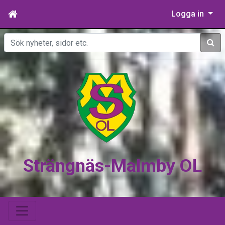
Logga in
Sök
Strängnäs-Malmby OL