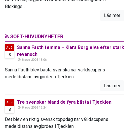
Blekinge...
Läs mer
SOFT-HUVUDNYHETER
Sanna Fasth femma – Klara Borg elva efter stark
AUG
revansch
8
8 aug 2026 18:06
Sanna Fasth blev bästa svenska när världscupens
medeldistans avgjordes i Tjeckien...
Läs mer
Tre svenskar bland de fyra bästa i Tjeckien
AUG
8 aug 2026 16:24
8
Det blev en riktig svensk toppdag när världscupens
medeldistans avgjordes i Tjeckien...