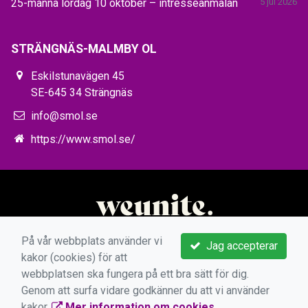
25-manna lördag 10 oktober – intresseanmälan
5 jul 2026
STRÄNGNÄS-MALMBY OL
Eskilstunavägen 45
SE-645 34 Strängnäs
info@smol.se
https://www.smol.se/
På vår webbplats använder vi
Jag accepterar
kakor (cookies) för att
webbplatsen ska fungera på ett bra sätt för dig.
Genom att surfa vidare godkänner du att vi använder
kakor.
Mer information om cookies
.