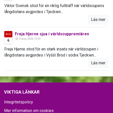
Viktor Svensk stod för en riktig fullträff när världscupens
långdistans avgjordes i Tjeckien...
Läs mer
Freja Hjerne sjua i världscuppremiären
AUG
6 aug 2026 15:01
6
Freja Hjerne stod för en stark insats när världscupen i
långdistans avgjordes i Vyšší Brod i södra Tjeckien...
Läs mer
VIKTIGA LÄNKAR
Integritetspolicy
Mer information om cookies