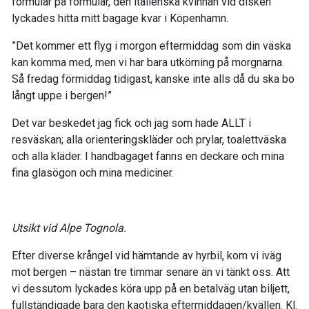
formulär på formulär, den italienska kvinnan vid disken
lyckades hitta mitt bagage kvar i Köpenhamn.
”Det kommer ett flyg i morgon eftermiddag som din väska
kan komma med, men vi har bara utkörning på morgnarna.
Så fredag förmiddag tidigast, kanske inte alls då du ska bo
långt uppe i bergen!”
Det var beskedet jag fick och jag som hade ALLT i
resväskan; alla orienteringskläder och prylar, toalettväska
och alla kläder. I handbagaget fanns en deckare och mina
fina glasögon och mina mediciner.
Utsikt vid Alpe Tognola.
Efter diverse krångel vid hämtande av hyrbil, kom vi iväg
mot bergen – nästan tre timmar senare än vi tänkt oss. Att
vi dessutom lyckades köra upp på en betalväg utan biljett,
fullständigade bara den kaotiska eftermiddagen/kvällen. Kl.