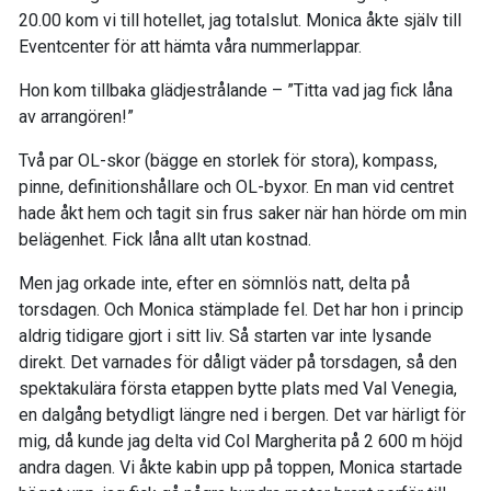
20.00 kom vi till hotellet, jag totalslut. Monica åkte själv till
Eventcenter för att hämta våra nummerlappar.
Hon kom tillbaka glädjestrålande – ”Titta vad jag fick låna
av arrangören!”
Två par OL-skor (bägge en storlek för stora), kompass,
pinne, definitionshållare och OL-byxor. En man vid centret
hade åkt hem och tagit sin frus saker när han hörde om min
belägenhet. Fick låna allt utan kostnad.
Men jag orkade inte, efter en sömnlös natt, delta på
torsdagen. Och Monica stämplade fel. Det har hon i princip
aldrig tidigare gjort i sitt liv. Så starten var inte lysande
direkt. Det varnades för dåligt väder på torsdagen, så den
spektakulära första etappen bytte plats med Val Venegia,
en dalgång betydligt längre ned i bergen. Det var härligt för
mig, då kunde jag delta vid Col Margherita på 2 600 m höjd
andra dagen. Vi åkte kabin upp på toppen, Monica startade