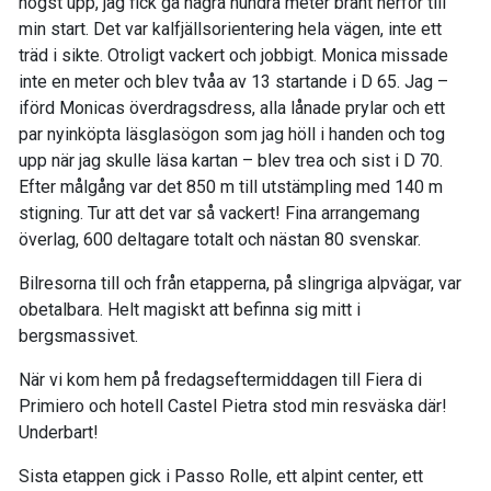
högst upp, jag fick gå några hundra meter brant nerför till
min start. Det var kalfjällsorientering hela vägen, inte ett
träd i sikte. Otroligt vackert och jobbigt. Monica missade
inte en meter och blev tvåa av 13 startande i D 65. Jag –
iförd Monicas överdragsdress, alla lånade prylar och ett
par nyinköpta läsglasögon som jag höll i handen och tog
upp när jag skulle läsa kartan – blev trea och sist i D 70.
Efter målgång var det 850 m till utstämpling med 140 m
stigning. Tur att det var så vackert! Fina arrangemang
överlag, 600 deltagare totalt och nästan 80 svenskar.
Bilresorna till och från etapperna, på slingriga alpvägar, var
obetalbara. Helt magiskt att befinna sig mitt i
bergsmassivet.
När vi kom hem på fredagseftermiddagen till Fiera di
Primiero och hotell Castel Pietra stod min resväska där!
Underbart!
Sista etappen gick i Passo Rolle, ett alpint center, ett