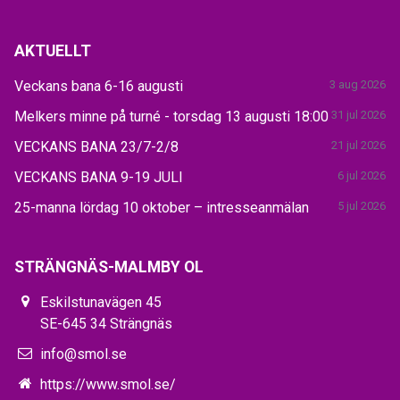
AKTUELLT
Veckans bana 6-16 augusti
3 aug 2026
Melkers minne på turné - torsdag 13 augusti 18:00
31 jul 2026
VECKANS BANA 23/7-2/8
21 jul 2026
VECKANS BANA 9-19 JULI
6 jul 2026
25-manna lördag 10 oktober – intresseanmälan
5 jul 2026
STRÄNGNÄS-MALMBY OL
Eskilstunavägen 45
SE-645 34 Strängnäs
info@smol.se
https://www.smol.se/