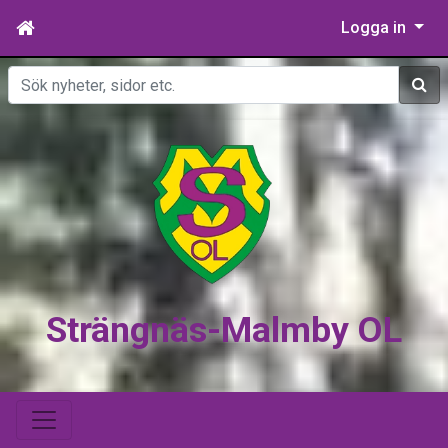
Logga in
Sök
Strängnäs-Malmby OL