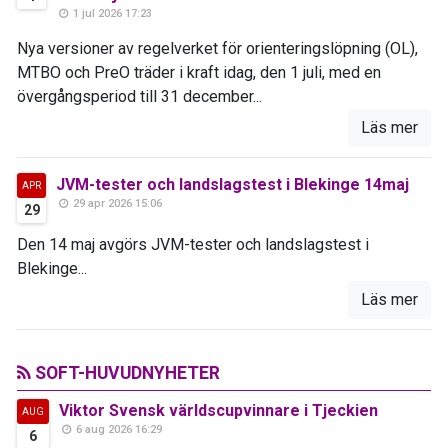
1 jul 2026 17:23
Nya versioner av regelverket för orienteringslöpning (OL),
MTBO och PreO träder i kraft idag, den 1 juli, med en
övergångsperiod till 31 december...
Läs mer
JVM-tester och landslagstest i Blekinge 14maj
APR
29 apr 2026 15:06
29
Den 14 maj avgörs JVM-tester och landslagstest i
Blekinge...
Läs mer
SOFT-HUVUDNYHETER
Viktor Svensk världscupvinnare i Tjeckien
AUG
6 aug 2026 16:29
6