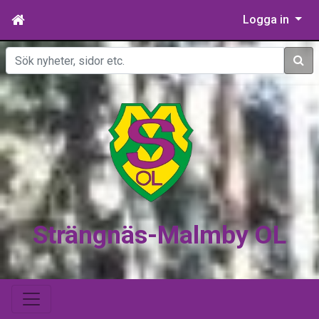
Logga in
Sök
Strängnäs-Malmby OL