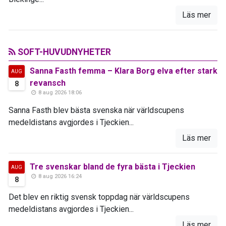
Läs mer
SOFT-HUVUDNYHETER
Sanna Fasth femma – Klara Borg elva efter stark
AUG
revansch
8
8 aug 2026 18:06
Sanna Fasth blev bästa svenska när världscupens
medeldistans avgjordes i Tjeckien...
Läs mer
Tre svenskar bland de fyra bästa i Tjeckien
AUG
8 aug 2026 16:24
8
Det blev en riktig svensk toppdag när världscupens
medeldistans avgjordes i Tjeckien...
Läs mer