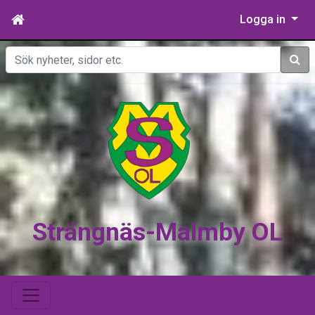
Logga in
Sök
Strängnäs-Malmby OL