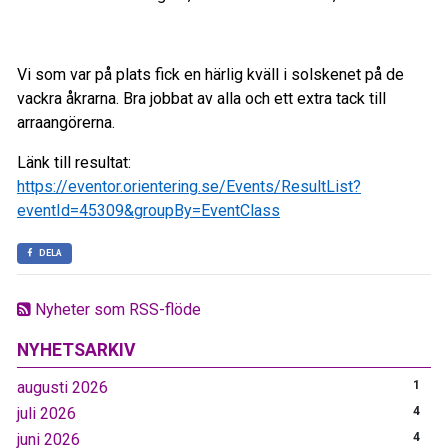
Vi som var på plats fick en härlig kväll i solskenet på de
vackra åkrarna. Bra jobbat av alla och ett extra tack till
arraangörerna.
Länk till resultat:
https://eventor.orientering.se/Events/ResultList?
eventId=45309&groupBy=EventClass
DELA
Nyheter som RSS-flöde
NYHETSARKIV
augusti 2026
1
juli 2026
4
juni 2026
4