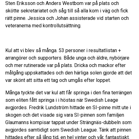
Sten Eriksson och Anders Westbom var på plats och
skötte sekretariatet och såg till så alla kom i väg och fick
rätt pinne. Jessica och Johan assisterade vid starten och
veteranerna med kontrollutsättning.
Kul att vi blev så många. 53 personer i resultatlistan +
arrangörer och supporters. Både unga och äldre, nybörjare
och mer rutinerade var på plats. Dricka och mackor efter
målgång uppskattades och den härliga solen gjorde att det
var skönt att sitta ett tag och umgås efter loppet.
Många tyckte det var kul att får springa i den fina terrängen
som eliten fått springa i i höstas när Swedish Leage
avgjordes. Fredrik Lundström hittade en SI-pinne mitt ute i
skogen och det visade sig vara SI-pinnen som familjen
Glaumanns kompisar tappat under Strängnäs-dubbeln som
avgjordes samtidigt som Swedish League. Tänk att pinnen
hittades efter så lång tid, en hel vinter och vår, fantastiskt.